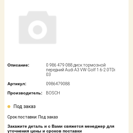
американских
автомобилей
Оплата
Онлайн каталоги
Возврат
- любые
запчасти
Поставщикам
Подбор по
Партнерство и
запросу
сотрудничество
Акции
Детали для ТО
Описание:
0 986 479 088 диск тормозной
передний Audi A3 VW Golf 1.6-2.0TDi
Новости
03
Ремонт и
техобслуживание
Артикул:
0986479088
Как оформить
заказ
Производитель:
BOSCH
Доставка
Контакты
Под заказ
Оплата
Срок поставки: Под заказ
Возврат
Закажите деталь и с Вами свяжется менеджер для
уточнения цены и сроков поставки