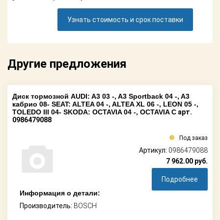
Поставщикам
Узнать стоимость и срок поставки
Партнерство и
сотрудничество
Акции
Другие предложения
Новости
Диск тормозной AUDI: A3 03 -, A3 Sportback 04 -, A3
Как оформить
кабрио 08- SEAT: ALTEA 04 -, ALTEA XL 06 -, LEON 05 -,
заказ
TOLEDO III 04- SKODA: OCTAVIA 04 -, OCTAVIA C
арт.
0986479088
Контакты
Под заказ
Артикул:
0986479088
7 962.00
руб.
Подробнее
Информация о детали:
Производитель:
BOSCH