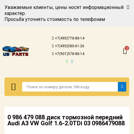
Уважаемые клиенты, цены носят информационный
характер.
Просьба уточнять стоимость по телефонам
Авторизация
Регистрация
+7(495)778-88-14
Каталог для
+7(495)580-61-26
американских
0
автомобилей
+7(901)578-88-14
Онлайн каталоги
- любые
запчасти
Подбор по
запросу
Детали для ТО
Авторизация
Ремонт и
0 986 479 088 диск тормозной передний
Регистрация
техобслуживание
Audi A3 VW Golf 1.6-2.0TDi 03 0986479088
Каталог для
Доставка