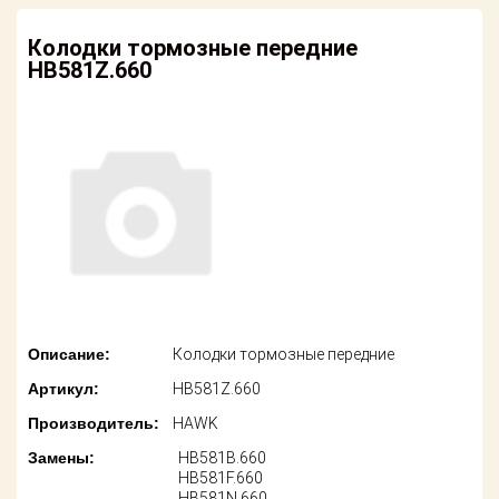
американских
автомобилей
Оплата
Колодки тормозные передние
HB581Z.660
Онлайн каталоги
Возврат
- любые
запчасти
Поставщикам
Подбор по
Партнерство и
запросу
сотрудничество
Акции
Детали для ТО
Новости
Ремонт и
техобслуживание
Как оформить
заказ
Доставка
Описание:
Колодки тормозные передние
Контакты
Артикул:
HB581Z.660
Оплата
Производитель:
HAWK
Возврат
Замены:
HB581B.660
HB581F.660
HB581N.660