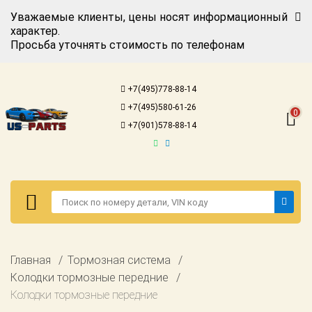
Уважаемые клиенты, цены носят информационный
характер.
Просьба уточнять стоимость по телефонам
Авторизация
Регистрация
+7(495)778-88-14
Каталог для
+7(495)580-61-26
американских
0
автомобилей
+7(901)578-88-14
Онлайн каталоги
- любые
запчасти
Подбор по
запросу
Детали для ТО
Авторизация
Главная
Тормозная система
Ремонт и
Регистрация
Колодки тормозные передние
техобслуживание
Колодки тормозные передние
Каталог для
Доставка