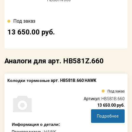
Поставщикам
Партнерство и
сотрудничество
Под заказ
13 650.00
руб.
Акции
Новости
Аналоги для арт. HB581Z.660
Как оформить
заказ
Контакты
Колодки тормозные
арт. HB581B.660 HAWK
Под заказ
Артикул:
HB581B.660
13 650.00
руб.
Подробнее
Информация о детали: