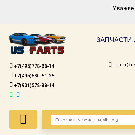
Уважае
Каталог для
американских
автомобилей
ЗАПЧАСТИ 
Онлайн каталоги
- любые
запчасти
info@us
+7(495)778-88-14
Подбор по
запросу
+7(495)580-61-26
+7(901)578-88-14
Детали для ТО
Ремонт и
техобслуживание
Доставка
Оплата