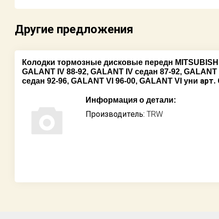
Возврат
Другие предложения
Поставщикам
Партнерство и
Колодки тормозные дисковые передн MITSUBISHI: 
сотрудничество
GALANT IV 88-92, GALANT IV седан 87-92, GALANT
арт.
седан 92-96, GALANT VI 96-00, GALANT VI уни
Акции
Информация о детали:
Производитель:
TRW
Новости
Как оформить
заказ
Контакты