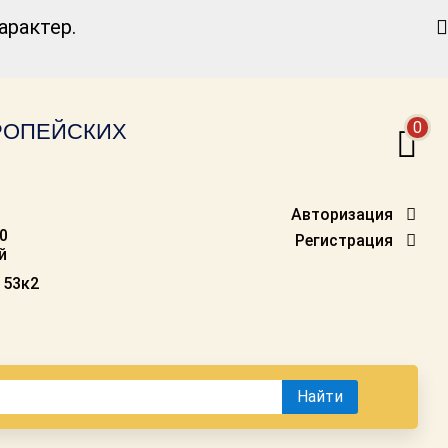
Найти
рактер.
0
ВРОПЕЙСКИХ
Авторизация
00
Регистрация
й
 53к2
Найти