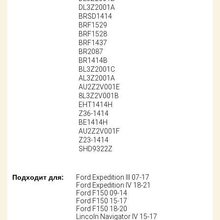
Поставщикам
DL3Z2001A
BRSD1414
BRF1529
Партнерство и
сотрудничество
BRF1528
BRF1437
BR2087
Акции
BR1414B
BL3Z2001C
AL3Z2001A
Новости
AU2Z2V001E
8L3Z2V001B
Как оформить
EHT1414H
заказ
Z36-1414
BE1414H
AU2Z2V001F
Контакты
Z23-1414
SHD9322Z
Подходит для:
Ford Expedition III 07-17
Ford Expedition IV 18-21
Ford F150 09-14
Ford F150 15-17
Ford F150 18-20
Lincoln Navigator IV 15-17