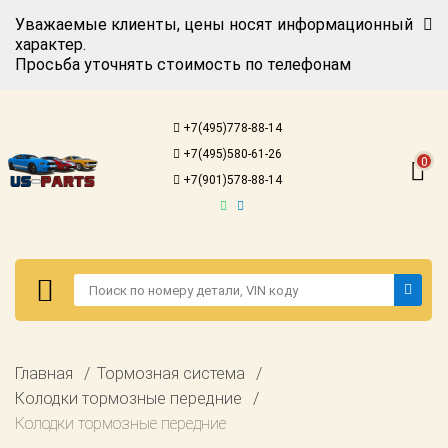
Уважаемые клиенты, цены носят информационный
характер.
Просьба уточнять стоимость по телефонам
Авторизация
Регистрация
+7(495)778-88-14
Каталог для
+7(495)580-61-26
американских
0
автомобилей
+7(901)578-88-14
Онлайн каталоги
- любые
запчасти
Подбор по
запросу
Детали для ТО
Авторизация
Главная
Тормозная система
Ремонт и
Регистрация
Колодки тормозные передние
техобслуживание
Колодки тормозные передние
Каталог для
Доставка