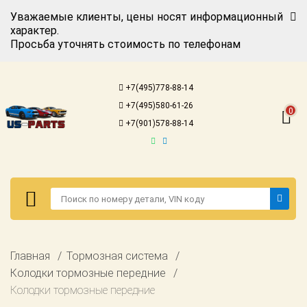
Уважаемые клиенты, цены носят информационный
характер.
Просьба уточнять стоимость по телефонам
Авторизация
Регистрация
+7(495)778-88-14
Каталог для
+7(495)580-61-26
американских
0
автомобилей
+7(901)578-88-14
Онлайн каталоги
- любые
запчасти
Подбор по
запросу
Детали для ТО
Авторизация
Главная
Тормозная система
Ремонт и
Регистрация
Колодки тормозные передние
техобслуживание
Колодки тормозные передние
Каталог для
Доставка