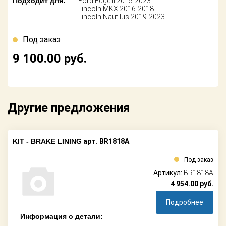
Подходит для:
Ford Edge II 2015-2023
Поставщикам
Lincoln MKX 2016-2018
Lincoln Nautilus 2019-2023
Партнерство и
сотрудничество
Под заказ
9 100.00
руб.
Акции
Новости
Как оформить
Другие предложения
заказ
Контакты
KIT - BRAKE LINING
арт. BR1818A
Под заказ
Артикул:
BR1818A
4 954.00
руб.
Подробнее
Информация о детали: