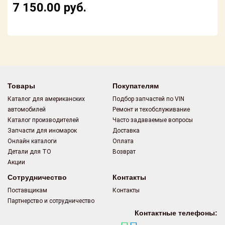
Поставщикам
7 150.00
руб.
Партнерство и
сотрудничество
Акции
Новости
Товары
Покупателям
Каталог для американских
Подбор запчастей по VIN
Как оформить
автомобилей
Ремонт и техобслуживание
заказ
Каталог производителей
Часто задаваемые вопросы
Запчасти для иномарок
Доставка
Контакты
Онлайн каталоги
Оплата
Детали для ТО
Возврат
Акции
Сотрудничество
Контакты
Поставщикам
Контакты
Партнерство и сотрудничество
Контактные телефоны: