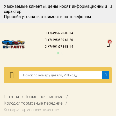
Уважаемые клиенты, цены носят информационный
характер.
Просьба уточнять стоимость по телефонам
Авторизация
Регистрация
+7(495)778-88-14
Каталог для
+7(495)580-61-26
американских
0
автомобилей
+7(901)578-88-14
Онлайн каталоги
- любые
запчасти
Подбор по
запросу
Детали для ТО
Авторизация
Главная
Тормозная система
Ремонт и
Регистрация
Колодки тормозные передние
техобслуживание
Колодки тормозные передние
Каталог для
Доставка