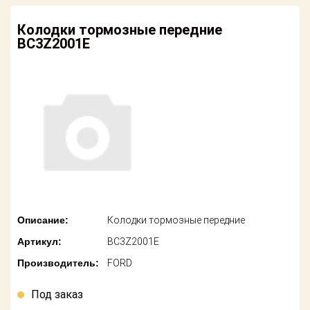
американских
автомобилей
Оплата
Колодки тормозные передние
BC3Z2001E
Онлайн каталоги
Возврат
- любые
запчасти
Поставщикам
Подбор по
Партнерство и
запросу
сотрудничество
Акции
Детали для ТО
Новости
Ремонт и
техобслуживание
Как оформить
заказ
Доставка
Описание:
Колодки тормозные передние
Контакты
Артикул:
BC3Z2001E
Оплата
Производитель:
FORD
Возврат
Под заказ