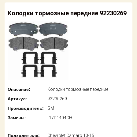
американских
автомобилей
Оплата
Колодки тормозные передние 92230269
Онлайн каталоги
Возврат
- любые
запчасти
Поставщикам
Подбор по
Партнерство и
запросу
сотрудничество
Акции
Детали для ТО
Новости
Ремонт и
техобслуживание
Как оформить
Описание:
Колодки тормозные передние
заказ
Доставка
Артикул:
92230269
Контакты
Производитель:
GM
Оплата
Замены:
17D1404CH
Возврат
Подходит для:
Chevrolet Camaro 10-15