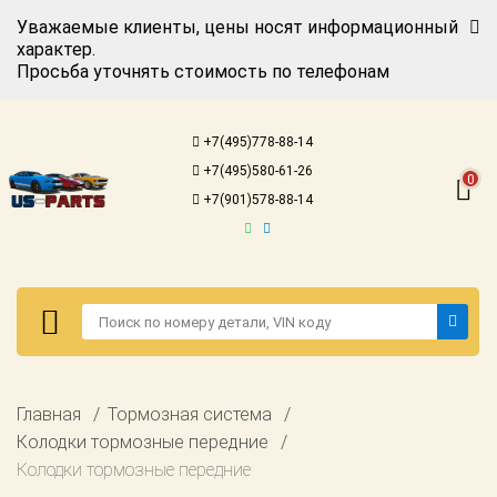
Уважаемые клиенты, цены носят информационный
характер.
Просьба уточнять стоимость по телефонам
Авторизация
Регистрация
+7(495)778-88-14
Каталог для
+7(495)580-61-26
американских
0
автомобилей
+7(901)578-88-14
Онлайн каталоги
- любые
запчасти
Подбор по
запросу
Детали для ТО
Авторизация
Главная
Тормозная система
Ремонт и
Регистрация
Колодки тормозные передние
техобслуживание
Колодки тормозные передние
Каталог для
Доставка