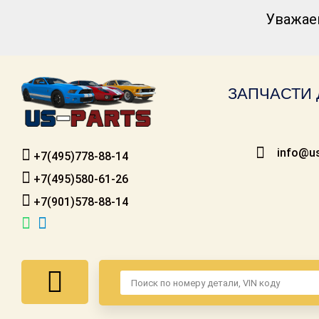
Уважае
Каталог для
американских
автомобилей
ЗАПЧАСТИ 
Онлайн каталоги
- любые
запчасти
info@us
+7(495)778-88-14
Подбор по
запросу
+7(495)580-61-26
+7(901)578-88-14
Детали для ТО
Ремонт и
техобслуживание
Доставка
Оплата