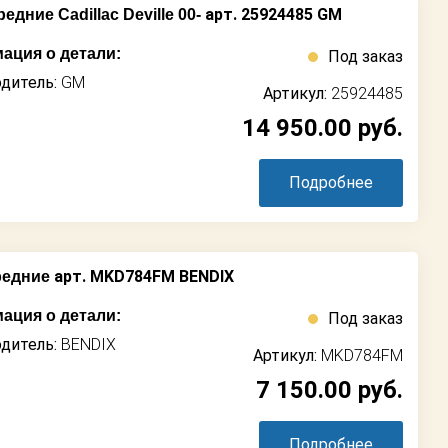
арт. 25924485 GM
дние Cadillac Deville 00-
ация о детали:
Под заказ
дитель:
GM
Артикул:
25924485
14 950.00
руб.
Подробнее
арт. MKD784FM BENDIX
редние
ация о детали:
Под заказ
дитель:
BENDIX
Артикул:
MKD784FM
7 150.00
руб.
Подробнее