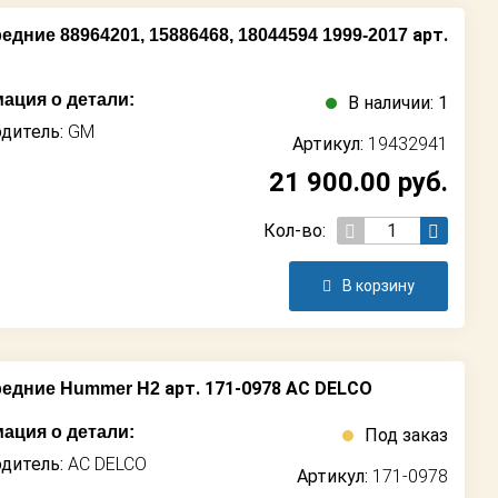
арт.
дние 88964201, 15886468, 18044594 1999-2017
ация о детали:
В наличии: 1
дитель:
GM
Артикул:
19432941
21 900.00
руб.
Кол-во:
В корзину
арт. 171-0978 AC DELCO
редние Hummer H2
ация о детали:
Под заказ
дитель:
AC DELCO
Артикул:
171-0978