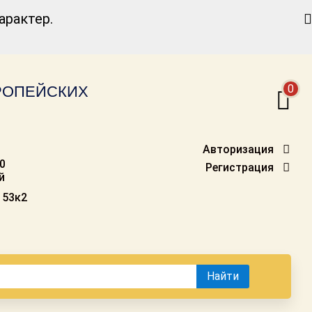
Найти
рактер.
0
ВРОПЕЙСКИХ
Авторизация
00
Регистрация
й
 53к2
Найти