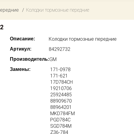
передние
Колодки тормозные передние
2
Описание:
Колодки тормозные передние
Артикул:
84292732
Производитель:
GM
Замены:
171-0978
171-621
17D784CH
19210706
25924485
88909670
88964201
MKD784FM
PGD784C
SGD784M
Z36-784