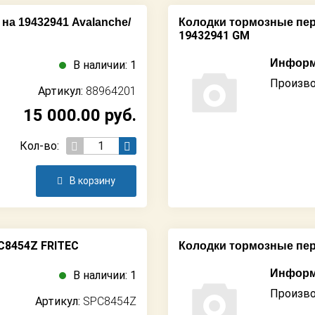
на 19432941 Avalanche/
Колодки тормозные пере
19432941 GM
Информ
В наличии: 1
Произво
Артикул:
88964201
15 000.00
руб.
Кол-во:
В корзину
C8454Z FRITEC
Колодки тормозные пе
Информ
В наличии: 1
Произво
Артикул:
SPC8454Z