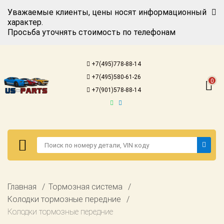
Уважаемые клиенты, цены носят информационный
характер.
Просьба уточнять стоимость по телефонам
Авторизация
Регистрация
+7(495)778-88-14
Каталог для
+7(495)580-61-26
американских
0
автомобилей
+7(901)578-88-14
Онлайн каталоги
- любые
запчасти
Подбор по
запросу
Детали для ТО
Авторизация
Главная
Тормозная система
Ремонт и
Регистрация
Колодки тормозные передние
техобслуживание
Колодки тормозные передние
Каталог для
Доставка