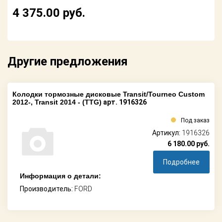
Поставщикам
4 375.00
руб.
Партнерство и
сотрудничество
Акции
Другие предложения
Новости
Колодки тормозные дисковые Transit/Tourneo Custom
2012-, Transit 2014 - (TTG)
арт. 1916326
Как оформить
заказ
Под заказ
Артикул:
1916326
Контакты
6 180.00
руб.
Подробнее
Информация о детали:
Производитель:
FORD