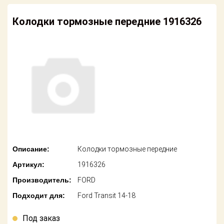
американских
автомобилей
Оплата
Колодки тормозные передние 1916326
Онлайн каталоги
Возврат
- любые
запчасти
Поставщикам
Подбор по
Партнерство и
запросу
сотрудничество
Акции
Детали для ТО
Новости
Ремонт и
техобслуживание
Как оформить
Описание:
Колодки тормозные передние
заказ
Доставка
Артикул:
1916326
Контакты
Производитель:
FORD
Оплата
Подходит для:
Ford Transit 14-18
Возврат
Под заказ