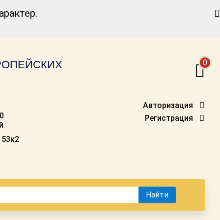
Найти
рактер.
0
ВРОПЕЙСКИХ
Авторизация
00
Регистрация
й
 53к2
Найти