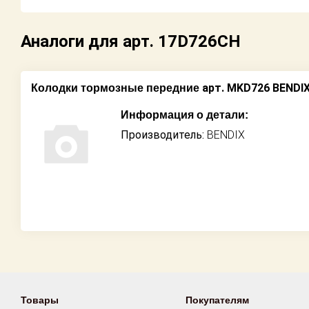
Возврат
Аналоги для арт. 17D726CH
Поставщикам
Партнерство и
арт. MKD726 BENDI
Колодки тормозные передние
сотрудничество
Информация о детали:
Акции
Производитель:
BENDIX
Новости
Как оформить
заказ
Контакты
Товары
Покупателям