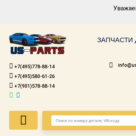
Уважае
Каталог для
американских
автомобилей
ЗАПЧАСТИ 
Онлайн каталоги
- любые
запчасти
info@us
+7(495)778-88-14
Подбор по
запросу
+7(495)580-61-26
+7(901)578-88-14
Детали для ТО
Ремонт и
техобслуживание
Доставка
Оплата