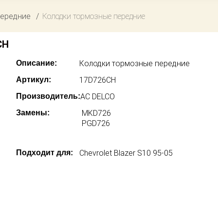
передние
Колодки тормозные передние
CH
Описание:
Колодки тормозные передние
Артикул:
17D726CH
Производитель:
AC DELCO
Замены:
MKD726
PGD726
Подходит для:
Chevrolet Blazer S10 95-05