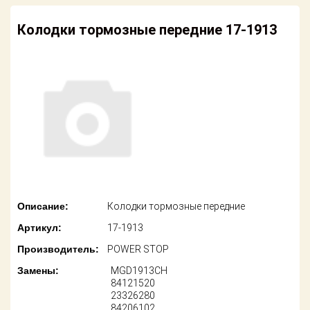
американских
автомобилей
Оплата
Колодки тормозные передние 17-1913
Онлайн каталоги
Возврат
- любые
запчасти
Поставщикам
Подбор по
Партнерство и
запросу
сотрудничество
Акции
Детали для ТО
Новости
Ремонт и
техобслуживание
Как оформить
Описание:
Колодки тормозные передние
заказ
Доставка
Артикул:
17-1913
Контакты
Производитель:
POWER STOP
Оплата
Замены:
MGD1913CH
Возврат
84121520
23326280
84206102