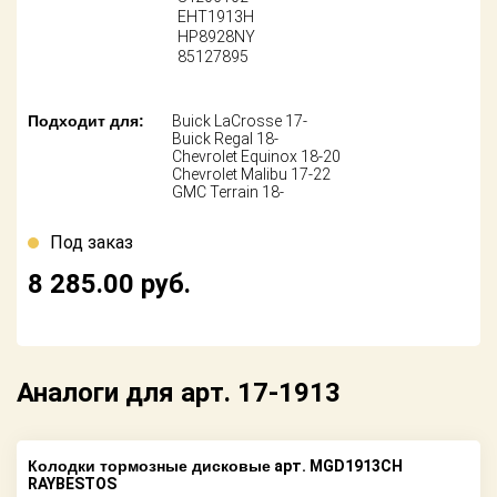
Поставщикам
EHT1913H
HP8928NY
85127895
Партнерство и
сотрудничество
Подходит для:
Buick LaCrosse 17-
Акции
Buick Regal 18-
Chevrolet Equinox 18-20
Chevrolet Malibu 17-22
Новости
GMC Terrain 18-
Как оформить
Под заказ
заказ
8 285.00
руб.
Контакты
Аналоги для арт. 17-1913
Колодки тормозные дисковые
арт. MGD1913CH
RAYBESTOS