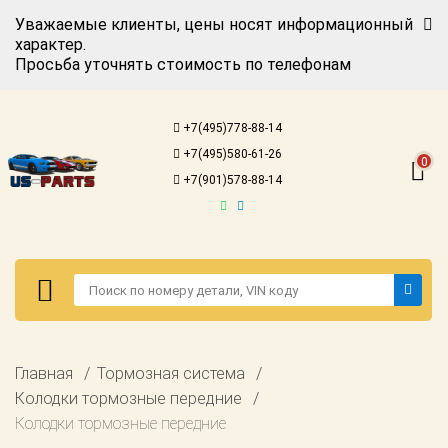
Уважаемые клиенты, цены носят информационный
характер.
Просьба уточнять стоимость по телефонам
Авторизация
Регистрация
+7(495)778-88-14
Каталог для
+7(495)580-61-26
американских
0
автомобилей
+7(901)578-88-14
Онлайн каталоги
- любые
запчасти
Подбор по
запросу
Детали для ТО
Авторизация
Главная
Тормозная система
Ремонт и
Регистрация
Колодки тормозные передние
техобслуживание
Колодки тормозные передние
Каталог для
Доставка