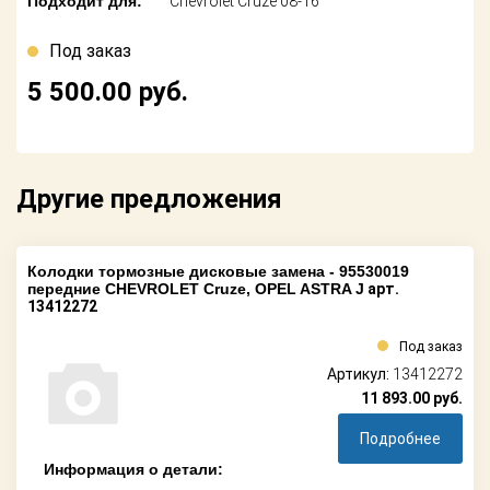
Подходит для:
Chevrolet Cruze 08-16
Поставщикам
Под заказ
Партнерство и
сотрудничество
5 500.00
руб.
Акции
Новости
Другие предложения
Как оформить
заказ
Колодки тормозные дисковые замена - 95530019
передние CHEVROLET Cruze, OPEL ASTRA J
арт.
Контакты
13412272
Под заказ
Артикул:
13412272
11 893.00
руб.
Подробнее
Информация о детали: