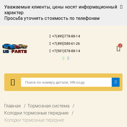
Уважаемые клиенты, цены носят информационный
характер.
Просьба уточнять стоимость по телефонам
Авторизация
Регистрация
+7(495)778-88-14
Каталог для
+7(495)580-61-26
американских
0
автомобилей
+7(901)578-88-14
Онлайн каталоги
- любые
запчасти
Подбор по
запросу
Детали для ТО
Авторизация
Главная
Тормозная система
Ремонт и
Регистрация
Колодки тормозные передние
техобслуживание
Колодки тормозные передние
Каталог для
Доставка