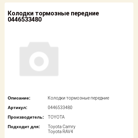
американских
автомобилей
Оплата
Колодки тормозные передние
0446533480
Онлайн каталоги
Возврат
- любые
запчасти
Поставщикам
Подбор по
Партнерство и
запросу
сотрудничество
Акции
Детали для ТО
Новости
Ремонт и
техобслуживание
Как оформить
заказ
Доставка
Описание:
Колодки тормозные передние
Контакты
Артикул:
0446533480
Оплата
Производитель:
TOYOTA
Возврат
Подходит для:
Toyota Camry
Toyota RAV4