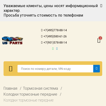
Уважаемые клиенты, цены носят информационный
характер.
Просьба уточнять стоимость по телефонам
Авторизация
Регистрация
+7(495)778-88-14
Каталог для
+7(495)580-61-26
американских
0
автомобилей
+7(901)578-88-14
Онлайн каталоги
- любые
запчасти
Подбор по
запросу
Детали для ТО
Авторизация
Главная
Тормозная система
Ремонт и
Регистрация
Колодки тормозные передние
техобслуживание
Колодки тормозные передние
Каталог для
Доставка