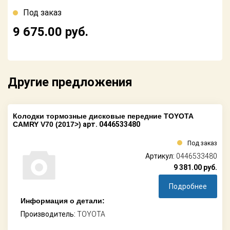
Поставщикам
Под заказ
Партнерство и
9 675.00
руб.
сотрудничество
Акции
Другие предложения
Новости
Как оформить
заказ
Колодки тормозные дисковые передние TOYOTA
CAMRY V70 (2017>)
арт. 0446533480
Контакты
Под заказ
Артикул:
0446533480
9 381.00
руб.
Подробнее
Информация о детали:
Производитель:
TOYOTA