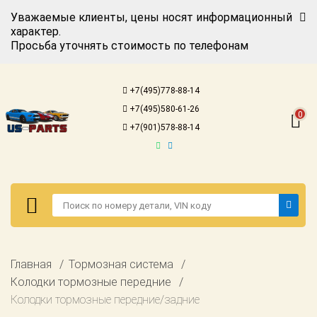
Уважаемые клиенты, цены носят информационный
характер.
Просьба уточнять стоимость по телефонам
Авторизация
Регистрация
+7(495)778-88-14
Каталог для
+7(495)580-61-26
американских
0
автомобилей
+7(901)578-88-14
Онлайн каталоги
- любые
запчасти
Подбор по
запросу
Детали для ТО
Авторизация
Главная
Тормозная система
Ремонт и
Регистрация
Колодки тормозные передние
техобслуживание
Колодки тормозные передние/задние
Каталог для
Доставка