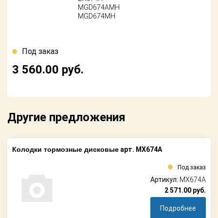
Поставщикам
MGD674AMH
MGD674MH
Партнерство и
сотрудничество
Под заказ
Акции
3 560.00
руб.
Новости
Как оформить
заказ
Другие предложения
Контакты
Колодки тормозные дисковые
арт. MX674A
Под заказ
Артикул:
MX674A
2 571.00
руб.
Подробнее