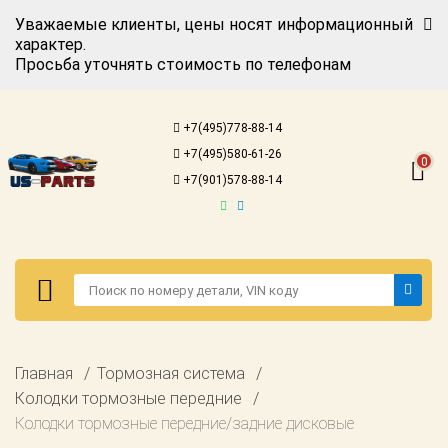
Уважаемые клиенты, цены носят информационный
характер.
Просьба уточнять стоимость по телефонам
Авторизация
Регистрация
+7(495)778-88-14
Каталог для
+7(495)580-61-26
американских
0
автомобилей
+7(901)578-88-14
Онлайн каталоги
- любые
запчасти
Подбор по
запросу
Детали для ТО
Авторизация
Главная
Тормозная система
Ремонт и
Регистрация
Колодки тормозные передние
техобслуживание
Колодки тормозные передние/задние дисковые
Каталог для
Доставка