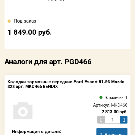
Поставщикам
Партнерство и
Под заказ
сотрудничество
1 849.00
руб.
Акции
Новости
Аналоги для арт. PGD466
Как оформить
заказ
Контакты
Колодки тормозные передние Ford Escort 91-96 Mazda
323
арт. MKD466 BENDIX
В наличии: 1
Артикул:
MKD466
2 813.00
руб.
Информация о детали:
В корзину