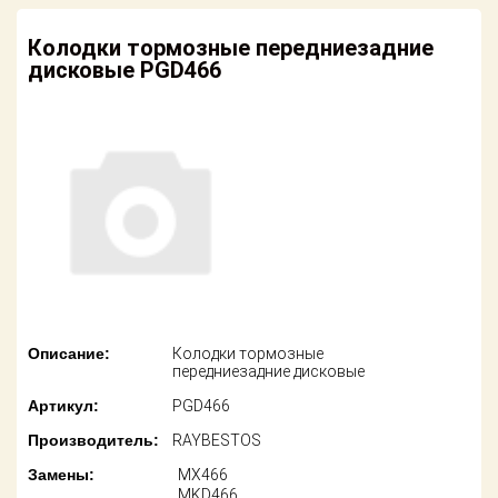
американских
автомобилей
Оплата
Колодки тормозные передниезадние
дисковые PGD466
Онлайн каталоги
Возврат
- любые
запчасти
Поставщикам
Подбор по
Партнерство и
запросу
сотрудничество
Акции
Детали для ТО
Новости
Ремонт и
техобслуживание
Как оформить
заказ
Доставка
Описание:
Колодки тормозные
передниезадние дисковые
Контакты
Оплата
Артикул:
PGD466
Производитель:
RAYBESTOS
Возврат
Замены:
MX466
MKD466