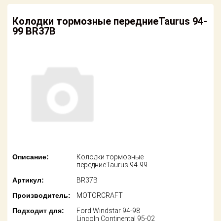
американских
автомобилей
Оплата
Колодки тормозные передниеTaurus 94-
99 BR37B
Онлайн каталоги
Возврат
- любые
запчасти
Поставщикам
Подбор по
Партнерство и
запросу
сотрудничество
Акции
Детали для ТО
Новости
Ремонт и
техобслуживание
Как оформить
заказ
Доставка
Описание:
Колодки тормозные
передниеTaurus 94-99
Контакты
Оплата
Артикул:
BR37B
Производитель:
MOTORCRAFT
Возврат
Подходит для:
Ford Windstar 94-98
Lincoln Continental 95-02