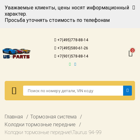
Уважаемые клиенты, цены носят информационный
характер.
Просьба уточнять стоимость по телефонам
Авторизация
Регистрация
+7(495)778-88-14
Каталог для
+7(495)580-61-26
американских
0
автомобилей
+7(901)578-88-14
Онлайн каталоги
- любые
запчасти
Подбор по
запросу
Детали для ТО
Авторизация
Главная
Тормозная система
Ремонт и
Регистрация
Колодки тормозные передние
техобслуживание
Колодки тормозные передние\Taurus 94-99
Каталог для
Доставка