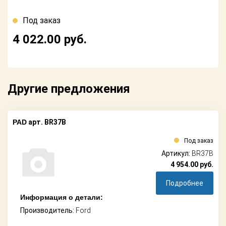
Поставщикам
Под заказ
Партнерство и
сотрудничество
4 022.00
руб.
Акции
Новости
Другие предложения
Как оформить
заказ
PAD
арт. BR37B
Контакты
Под заказ
Артикул:
BR37B
4 954.00
руб.
Подробнее
Информация о детали:
Производитель:
Ford