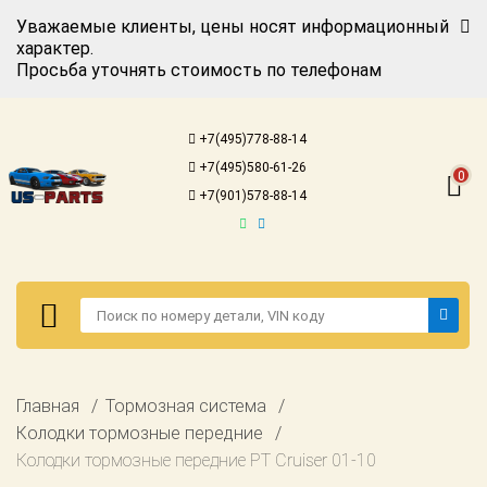
Уважаемые клиенты, цены носят информационный
характер.
Просьба уточнять стоимость по телефонам
Авторизация
Регистрация
+7(495)778-88-14
Каталог для
+7(495)580-61-26
американских
0
автомобилей
+7(901)578-88-14
Онлайн каталоги
- любые
запчасти
Подбор по
запросу
Детали для ТО
Авторизация
Главная
Тормозная система
Ремонт и
Регистрация
Колодки тормозные передние
техобслуживание
Колодки тормозные передние PT Cruiser 01-10
Каталог для
Доставка