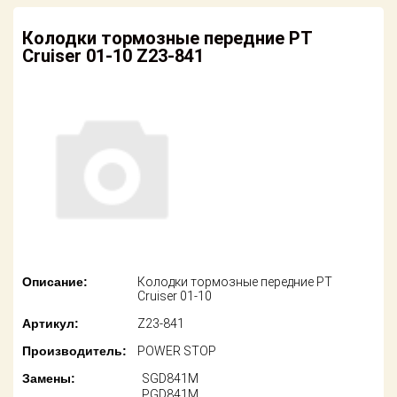
американских
автомобилей
Оплата
Колодки тормозные передние PT
Cruiser 01-10 Z23-841
Онлайн каталоги
Возврат
- любые
запчасти
Поставщикам
Подбор по
Партнерство и
запросу
сотрудничество
Акции
Детали для ТО
Новости
Ремонт и
техобслуживание
Как оформить
заказ
Доставка
Описание:
Колодки тормозные передние PT
Cruiser 01-10
Контакты
Оплата
Артикул:
Z23-841
Производитель:
POWER STOP
Возврат
Замены:
SGD841M
PGD841M