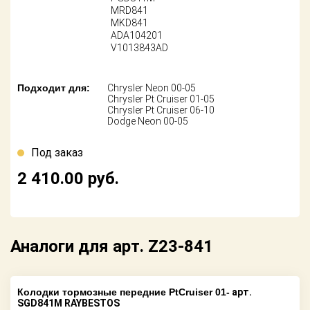
Поставщикам
MRD841
MKD841
ADA104201
Партнерство и
сотрудничество
V1013843AD
Акции
Подходит для:
Chrysler Neon 00-05
Chrysler Pt Cruiser 01-05
Chrysler Pt Cruiser 06-10
Новости
Dodge Neon 00-05
Как оформить
Под заказ
заказ
2 410.00
руб.
Контакты
Аналоги для арт. Z23-841
Колодки тормозные передние PtCruiser 01-
арт.
SGD841M RAYBESTOS