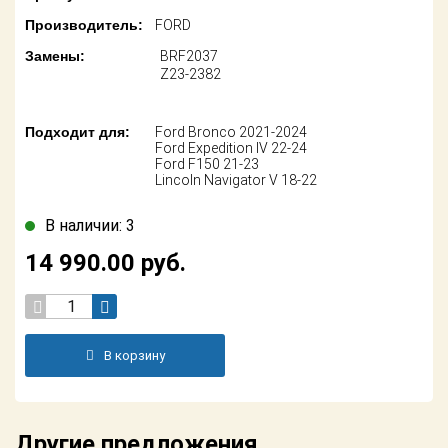
Поставщикам
Производитель:
FORD
Партнерство и
Замены:
BRF2037
сотрудничество
Z23-2382
Акции
Подходит для:
Ford Bronco 2021-2024
Ford Expedition IV 22-24
Новости
Ford F150 21-23
Lincoln Navigator V 18-22
Как оформить
заказ
В наличии: 3
14 990.00
руб.
Контакты
В корзину
Другие предложения