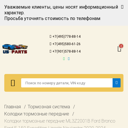
Уважаемые клиенты, цены носят информационный
характер.
Просьба уточнять стоимость по телефонам
Авторизация
Регистрация
+7(495)778-88-14
Каталог для
+7(495)580-61-26
американских
0
автомобилей
+7(901)578-88-14
Онлайн каталоги
- любые
запчасти
Подбор по
запросу
Детали для ТО
Авторизация
Главная
Тормозная система
Ремонт и
Регистрация
Колодки тормозные передние
техобслуживание
Колодки тормозные передние ML3Z2001B Ford Bronco
Каталог для
Доставка