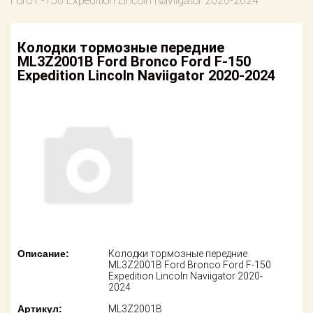
Ford F-150 Expedition Lincoln Naviigator 2020-2024
американских
автомобилей
Оплата
Колодки тормозные передние
Онлайн каталоги
Возврат
ML3Z2001B Ford Bronco Ford F-150
- любые
запчасти
Expedition Lincoln Naviigator 2020-2024
Поставщикам
Подбор по
Партнерство и
запросу
сотрудничество
Акции
Детали для ТО
Новости
Ремонт и
техобслуживание
Как оформить
заказ
Доставка
Контакты
Оплата
Описание:
Колодки тормозные передние
ML3Z2001B Ford Bronco Ford F-150
Expedition Lincoln Naviigator 2020-
Возврат
2024
Артикул:
ML3Z2001B