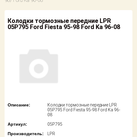
98/ Ford Ka 96-08
американских
автомобилей
Оплата
Колодки тормозные передние LPR
Онлайн каталоги
Возврат
05P795 Ford Fiesta 95-98 Ford Ka 96-08
- любые
запчасти
Поставщикам
Подбор по
Партнерство и
запросу
сотрудничество
Акции
Детали для ТО
Новости
Ремонт и
техобслуживание
Как оформить
заказ
Доставка
Описание:
Колодки тормозные передние LPR
Контакты
05P795 Ford Fiesta 95-98 Ford Ka 96-
Оплата
08
Артикул:
05P795
Возврат
Производитель:
LPR