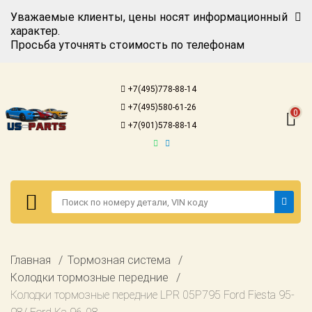
Уважаемые клиенты, цены носят информационный
характер.
Просьба уточнять стоимость по телефонам
Авторизация
Регистрация
+7(495)778-88-14
Каталог для
+7(495)580-61-26
американских
0
автомобилей
+7(901)578-88-14
Онлайн каталоги
- любые
запчасти
Подбор по
запросу
Детали для ТО
Авторизация
Главная
Тормозная система
Ремонт и
Регистрация
Колодки тормозные передние
техобслуживание
Колодки тормозные передние LPR 05P795 Ford Fiesta 95-
Каталог для
Доставка