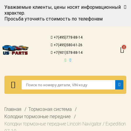
Уважаемые клиенты, цены носят информационный
характер.
Просьба уточнять стоимость по телефонам
Авторизация
Регистрация
+7(495)778-88-14
Каталог для
+7(495)580-61-26
американских
0
автомобилей
+7(901)578-88-14
Онлайн каталоги
- любые
запчасти
Подбор по
запросу
Детали для ТО
Авторизация
Главная
Тормозная система
Ремонт и
Регистрация
Колодки тормозные передние
техобслуживание
Колодки тормозные передние Lincoln Navigator / Expedition
Каталог для
Доставка