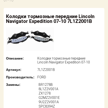
07-10
американских
автомобилей
Оплата
Колодки тормозные передние Lincoln
Онлайн каталоги
Возврат
Navigator Expedition 07-10 7L1Z2001B
- любые
запчасти
Поставщикам
Подбор по
Партнерство и
запросу
сотрудничество
Акции
Детали для ТО
Описание:
Колодки тормозные передние
Новости
Ремонт и
Lincoln Navigator Expedition 07-10
техобслуживание
Артикул:
7L1Z2001B
Как оформить
заказ
Доставка
Производитель:
FORD
Контакты
Замены:
BR1278B
Оплата
8L1Z2V001A
ZX1278
G2MZ2V001E
Возврат
9U2Z2V001A
SPC8394Z