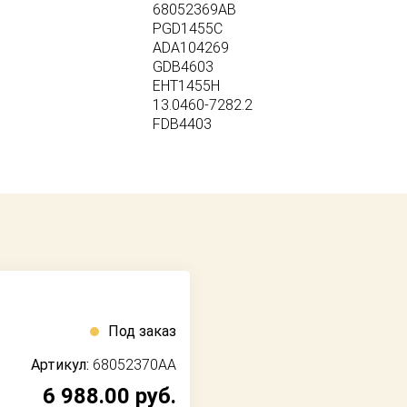
68052369AB
PGD1455C
ADA104269
GDB4603
EHT1455H
13.0460-7282.2
FDB4403
Под заказ
Артикул:
68052370AA
6 988.00
руб.