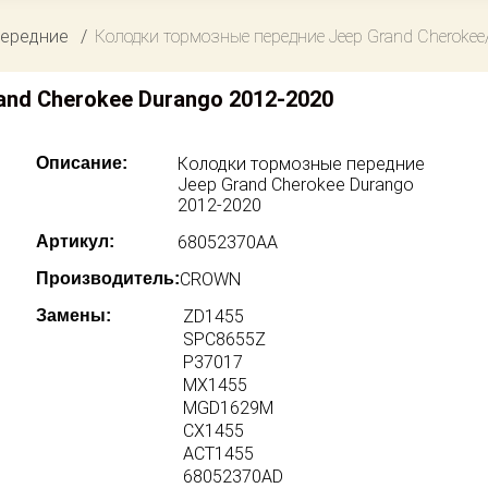
передние
Колодки тормозные передние Jeep Grand Cherokee
nd Cherokee Durango 2012-2020
Описание:
Колодки тормозные передние
Jeep Grand Cherokee Durango
2012-2020
Артикул:
68052370AA
Производитель:
CROWN
Замены:
ZD1455
SPC8655Z
P37017
MX1455
MGD1629M
CX1455
ACT1455
68052370AD