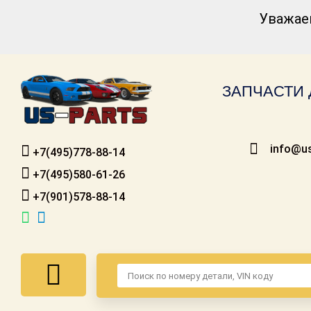
Уважае
Каталог для
американских
автомобилей
ЗАПЧАСТИ 
Онлайн каталоги
- любые
запчасти
info@us
+7(495)778-88-14
Подбор по
запросу
+7(495)580-61-26
+7(901)578-88-14
Детали для ТО
Ремонт и
техобслуживание
Доставка
Оплата