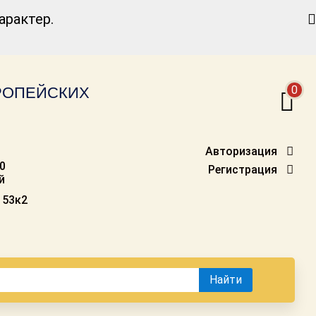
Найти
рактер.
0
ВРОПЕЙСКИХ
Авторизация
00
Регистрация
й
 53к2
Найти