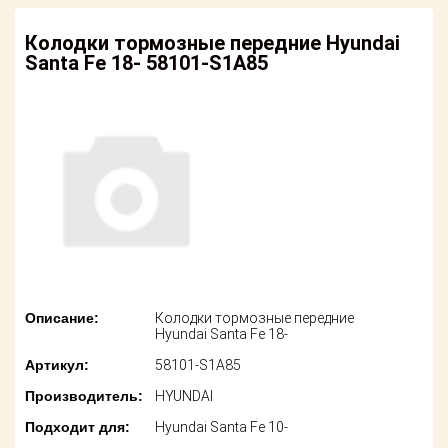
американских
автомобилей
Оплата
Колодки тормозные передние Hyundai
Santa Fe 18- 58101-S1A85
Онлайн каталоги
Возврат
- любые
запчасти
Поставщикам
Подбор по
Партнерство и
запросу
сотрудничество
Акции
Детали для ТО
Новости
Ремонт и
техобслуживание
Как оформить
заказ
Доставка
Описание:
Колодки тормозные передние
Hyundai Santa Fe 18-
Контакты
Оплата
Артикул:
58101-S1A85
Производитель:
HYUNDAI
Возврат
Подходит для:
Hyundai Santa Fe 10-