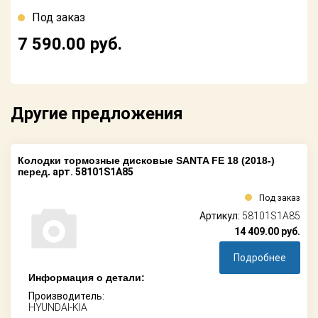
Поставщикам
Под заказ
Партнерство и
7 590.00
руб.
сотрудничество
Акции
Другие предложения
Новости
Как оформить
заказ
Колодки тормозные дисковые SANTA FE 18 (2018-)
перед.
арт. 58101S1A85
Контакты
Под заказ
Артикул:
58101S1A85
14 409.00
руб.
Подробнее
Информация о детали:
Производитель:
HYUNDAI-KIA