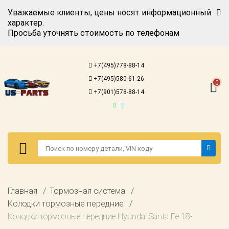
Уважаемые клиенты, цены носят информационный
характер.
Просьба уточнять стоимость по телефонам
Авторизация
Регистрация
+7(495)778-88-14
Каталог для
+7(495)580-61-26
американских
0
автомобилей
+7(901)578-88-14
Онлайн каталоги
- любые
запчасти
Подбор по
запросу
Детали для ТО
Авторизация
Главная
Тормозная система
Ремонт и
Регистрация
Колодки тормозные передние
техобслуживание
Колодки тормозные передние Hyundai Santa Fe 18-
Каталог для
Доставка