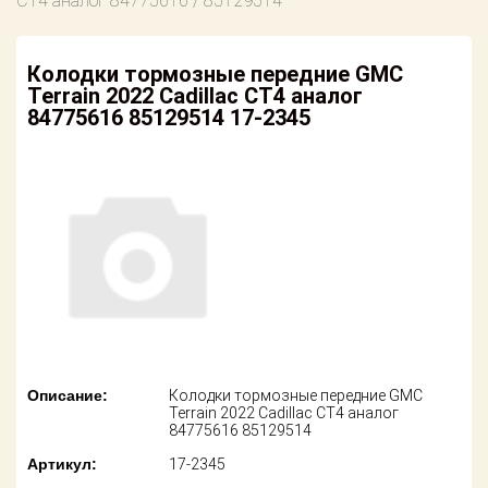
CT4 аналог 84775616 / 85129514
американских
автомобилей
Оплата
Колодки тормозные передние GMC
Онлайн каталоги
Возврат
Terrain 2022 Cadillac CT4 аналог
- любые
запчасти
84775616 85129514 17-2345
Поставщикам
Подбор по
Партнерство и
запросу
сотрудничество
Акции
Детали для ТО
Новости
Ремонт и
техобслуживание
Как оформить
заказ
Доставка
Контакты
Оплата
Описание:
Колодки тормозные передние GMC
Terrain 2022 Cadillac CT4 аналог
84775616 85129514
Возврат
Артикул:
17-2345