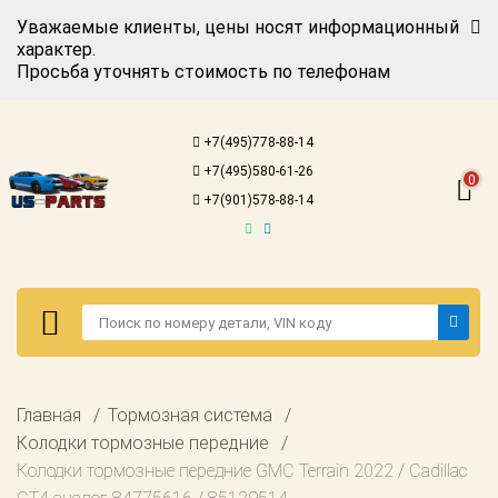
Уважаемые клиенты, цены носят информационный
характер.
Просьба уточнять стоимость по телефонам
Авторизация
Регистрация
+7(495)778-88-14
Каталог для
+7(495)580-61-26
американских
0
автомобилей
+7(901)578-88-14
Онлайн каталоги
- любые
запчасти
Подбор по
запросу
Детали для ТО
Авторизация
Главная
Тормозная система
Ремонт и
Регистрация
Колодки тормозные передние
техобслуживание
Колодки тормозные передние GMC Terrain 2022 / Cadillac
Каталог для
Доставка