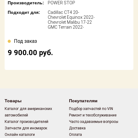
Поставщикам
Производитель:
POWER STOP
Подходит для:
Cadillac CT4 20-
Партнерство и
Chevrolet Equinox 2022-
сотрудничество
Chevrolet Malibu 17-22
GMC Terrain 2022-
Акции
Под заказ
Новости
9 900.00
руб.
Как оформить
заказ
Контакты
Товары
Покупателям
Каталог для американских
Подбор запчастей по VIN
автомобилей
Ремонт и техобслуживание
Каталог производителей
Часто задаваемые вопросы
Запчасти для иномарок
Доставка
Онлайн каталоги
Оплата