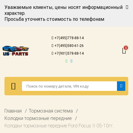
Уважаемые клиенты, цены носят информационный
характер.
Просьба уточнять стоимость по телефонам
Авторизация
Регистрация
+7(495)778-88-14
Каталог для
+7(495)580-61-26
американских
0
автомобилей
+7(901)578-88-14
Онлайн каталоги
- любые
запчасти
Подбор по
запросу
Детали для ТО
Авторизация
Главная
Тормозная система
Ремонт и
Регистрация
Колодки тормозные передние
техобслуживание
Колодки тормозные передние Ford Focus II 05-10гг.
Каталог для
Доставка