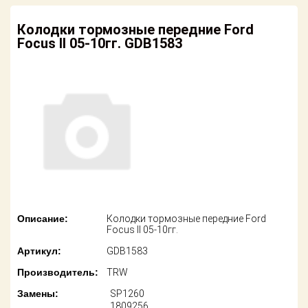
американских
автомобилей
Оплата
Колодки тормозные передние Ford
Focus II 05-10гг. GDB1583
Онлайн каталоги
Возврат
- любые
запчасти
Поставщикам
Подбор по
Партнерство и
запросу
сотрудничество
Акции
Детали для ТО
Новости
Ремонт и
техобслуживание
Как оформить
заказ
Доставка
Описание:
Колодки тормозные передние Ford
Focus II 05-10гг.
Контакты
Оплата
Артикул:
GDB1583
Производитель:
TRW
Возврат
Замены:
SP1260
1809256