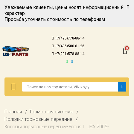
Уважаемые клиенты, цены носят информационный
характер.
Просьба уточнять стоимость по телефонам
Авторизация
Регистрация
+7(495)778-88-14
Каталог для
+7(495)580-61-26
американских
0
автомобилей
+7(901)578-88-14
Онлайн каталоги
- любые
запчасти
Подбор по
запросу
Детали для ТО
Авторизация
Главная
Тормозная система
Ремонт и
Регистрация
Колодки тормозные передние
техобслуживание
Колодки тормозные передние Focus II USA 2005-
Каталог для
Доставка