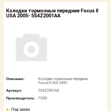
американских
автомобилей
Оплата
Колодки тормозные передние Focus II
USA 2005- 5S4Z2001AA
Онлайн каталоги
Возврат
- любые
запчасти
Поставщикам
Подбор по
Партнерство и
запросу
сотрудничество
Акции
Детали для ТО
Новости
Ремонт и
техобслуживание
Как оформить
заказ
Доставка
Описание:
Колодки тормозные передние
Focus II USA 2005-
Контакты
Оплата
Артикул:
5S4Z2001AA
Производитель:
FORD
Возврат
Под заказ