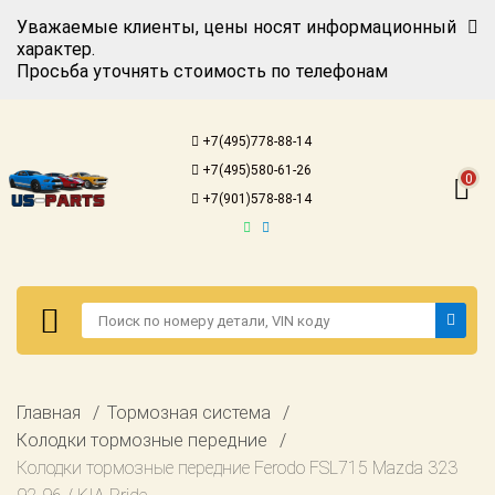
Уважаемые клиенты, цены носят информационный
характер.
Просьба уточнять стоимость по телефонам
Авторизация
Регистрация
+7(495)778-88-14
Каталог для
+7(495)580-61-26
американских
0
автомобилей
+7(901)578-88-14
Онлайн каталоги
- любые
запчасти
Подбор по
запросу
Детали для ТО
Авторизация
Главная
Тормозная система
Ремонт и
Регистрация
Колодки тормозные передние
техобслуживание
Колодки тормозные передние Ferodo FSL715 Mazda 323
Каталог для
Доставка