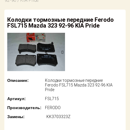
92-96 / KIA Pride
американских
автомобилей
Оплата
Колодки тормозные передние Ferodo
Онлайн каталоги
Возврат
FSL715 Mazda 323 92-96 KIA Pride
- любые
запчасти
Поставщикам
Подбор по
Партнерство и
запросу
сотрудничество
Акции
Детали для ТО
Новости
Ремонт и
техобслуживание
Описание:
Колодки тормозные передние
Как оформить
Ferodo FSL715 Mazda 323 92-96 KIA
заказ
Pride
Доставка
Артикул:
FSL715
Контакты
Оплата
Производитель:
FERODO
Замены:
KK3703323Z
Возврат