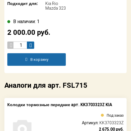
Поставщикам
Подходит для:
Kia Rio
Mazda 323
Партнерство и
сотрудничество
В наличии: 1
2 000.00
руб.
Акции
Новости
В корзину
Как оформить
заказ
Контакты
Аналоги для арт. FSL715
Колодки тормозные передние
арт. KK3703323Z KIA
Под заказ
Артикул:
KK3703323Z
2 675.00
руб.