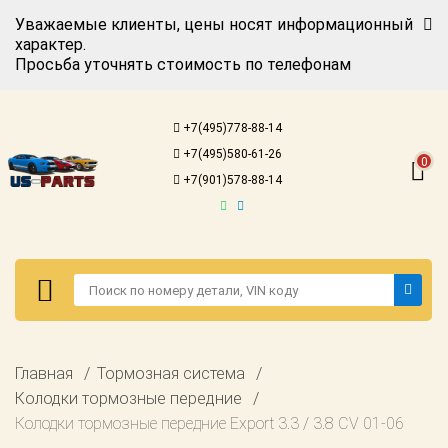
Уважаемые клиенты, цены носят информационный
характер.
Просьба уточнять стоимость по телефонам
Авторизация
Регистрация
+7(495)778-88-14
Каталог для
+7(495)580-61-26
американских
0
автомобилей
+7(901)578-88-14
Онлайн каталоги
- любые
запчасти
Подбор по
запросу
Детали для ТО
Авторизация
Главная
Тормозная система
Ремонт и
Регистрация
Колодки тормозные передние
техобслуживание
Колодки тормозные передние Export 3.3 / 3.8 CV 01-06
Каталог для
Доставка