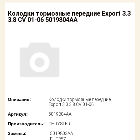
американских
автомобилей
Оплата
Колодки тормозные передние Export 3.3
3.8 CV 01-06 5019804AA
Онлайн каталоги
Возврат
- любые
запчасти
Поставщикам
Подбор по
Партнерство и
запросу
сотрудничество
Акции
Детали для ТО
Новости
Ремонт и
техобслуживание
Как оформить
заказ
Доставка
Описание:
Колодки тормозные передние
Export 3.3 3.8 CV 01-06
Контакты
Оплата
Артикул:
5019804AA
Производитель:
CHRYSLER
Возврат
Замены:
5019803AA
EHT857