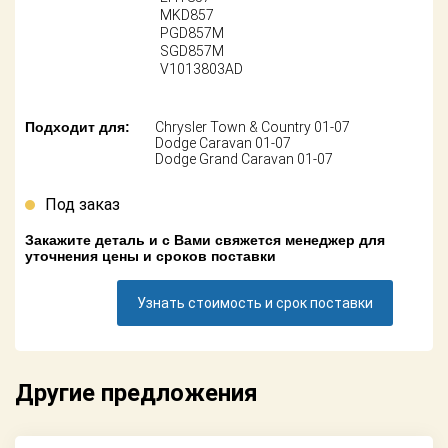
Поставщикам
MKD857
PGD857M
SGD857M
Партнерство и
сотрудничество
V1013803AD
Акции
Подходит для:
Chrysler Town & Country 01-07
Dodge Caravan 01-07
Dodge Grand Caravan 01-07
Новости
Под заказ
Как оформить
заказ
Закажите деталь и с Вами свяжется менеджер для
уточнения цены и сроков поставки
Контакты
Узнать стоимость и срок поставки
Другие предложения