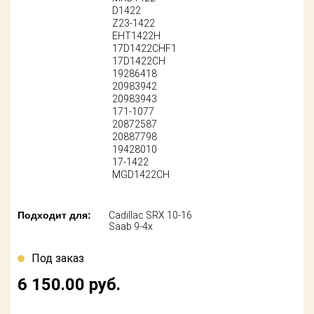
Поставщикам
D1422
Z23-1422
EHT1422H
Партнерство и
сотрудничество
17D1422CHF1
17D1422CH
19286418
Акции
20983942
20983943
171-1077
Новости
20872587
20887798
Как оформить
19428010
заказ
17-1422
MGD1422CH
Контакты
Подходит для:
Cadillac SRX 10-16
Saab 9-4x
Под заказ
6 150.00
руб.