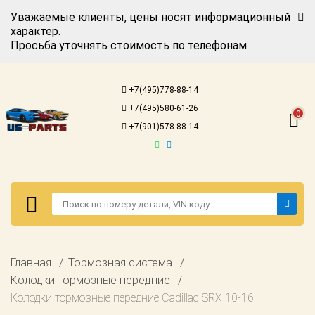
Уважаемые клиенты, цены носят информационный
характер.
Просьба уточнять стоимость по телефонам
Авторизация
Регистрация
+7(495)778-88-14
Каталог для
+7(495)580-61-26
американских
0
автомобилей
+7(901)578-88-14
Онлайн каталоги
- любые
запчасти
Подбор по
запросу
Детали для ТО
Авторизация
Главная
Тормозная система
Ремонт и
Регистрация
Колодки тормозные передние
техобслуживание
Колодки тормозные передние Cadillac SRX 10-16
Каталог для
Доставка