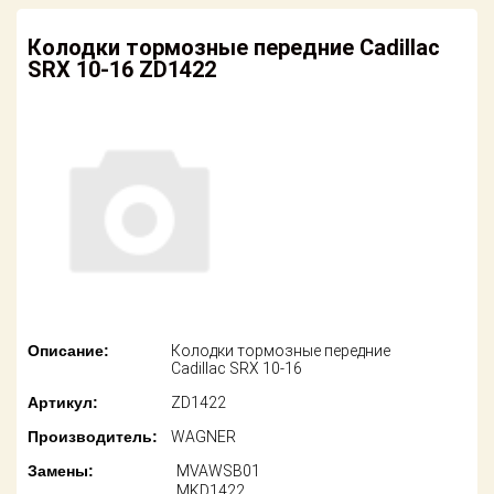
американских
автомобилей
Оплата
Колодки тормозные передние Cadillac
SRX 10-16 ZD1422
Онлайн каталоги
Возврат
- любые
запчасти
Поставщикам
Подбор по
Партнерство и
запросу
сотрудничество
Акции
Детали для ТО
Новости
Ремонт и
техобслуживание
Как оформить
заказ
Доставка
Описание:
Колодки тормозные передние
Cadillac SRX 10-16
Контакты
Оплата
Артикул:
ZD1422
Производитель:
WAGNER
Возврат
Замены:
MVAWSB01
MKD1422