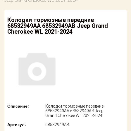
Jeep Grand Cherokee WL 2021-2024
американских
автомобилей
Оплата
Колодки тормозные передние
Онлайн каталоги
Возврат
68532949AA 68532949AB Jeep Grand
- любые
запчасти
Cherokee WL 2021-2024
Поставщикам
Подбор по
Партнерство и
запросу
сотрудничество
Акции
Детали для ТО
Новости
Ремонт и
техобслуживание
Как оформить
заказ
Доставка
Контакты
Оплата
Описание:
Колодки тормозные передние
68532949AA 68532949AB Jeep
Grand Cherokee WL 2021-2024
Возврат
Артикул:
68532949AB