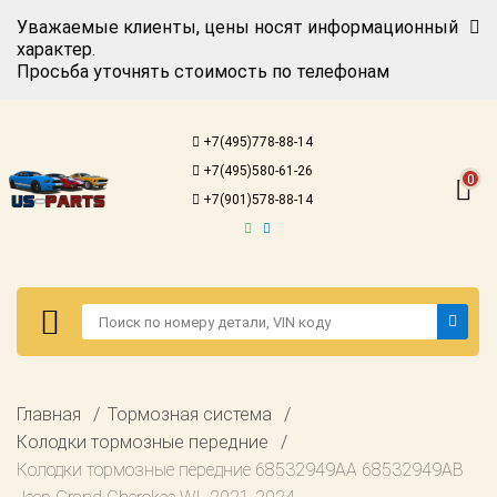
Уважаемые клиенты, цены носят информационный
характер.
Просьба уточнять стоимость по телефонам
Авторизация
Регистрация
+7(495)778-88-14
Каталог для
+7(495)580-61-26
американских
0
автомобилей
+7(901)578-88-14
Онлайн каталоги
- любые
запчасти
Подбор по
запросу
Детали для ТО
Авторизация
Главная
Тормозная система
Ремонт и
Регистрация
Колодки тормозные передние
техобслуживание
Колодки тормозные передние 68532949AA 68532949AB
Каталог для
Доставка