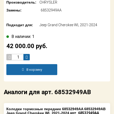
Поставщикам
Производитель:
CHRYSLER
Замены:
68532949AA
Партнерство и
сотрудничество
Подходит для:
Jeep Grand Cherokee WL 2021-2024
Акции
В наличии: 1
Новости
42 000.00
руб.
Как оформить
заказ
Контакты
В корзину
Аналоги для арт. 68532949AB
Колодки тормозные передние 68532949AA 68532949AB
Jeep Grand Cherokee WL 2021-2024
арт. 68532949AA