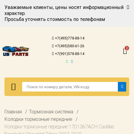
Уважаемые клиенты, цены носят информационный
характер.
Просьба уточнять стоимость по телефонам
Авторизация
Регистрация
+7(495)778-88-14
Каталог для
+7(495)580-61-26
американских
0
автомобилей
+7(901)578-88-14
Онлайн каталоги
- любые
запчасти
Подбор по
запросу
Детали для ТО
Авторизация
Главная
Тормозная система
Ремонт и
Регистрация
Колодки тормозные передние
техобслуживание
Колодки тормозные передние 17D1367ACH Cadillac
Каталог для
Доставка