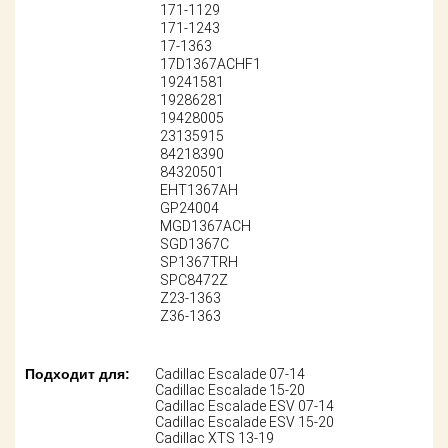
Поставщикам
171-1129
171-1243
17-1363
Партнерство и
17D1367ACHF1
сотрудничество
19241581
19286281
Акции
19428005
23135915
84218390
Новости
84320501
EHT1367AH
Как оформить
GP24004
заказ
MGD1367ACH
SGD1367C
SP1367TRH
Контакты
SPC8472Z
Z23-1363
Z36-1363
Подходит для:
Cadillac Escalade 07-14
Cadillac Escalade 15-20
Cadillac Escalade ESV 07-14
Cadillac Escalade ESV 15-20
Cadillac XTS 13-19