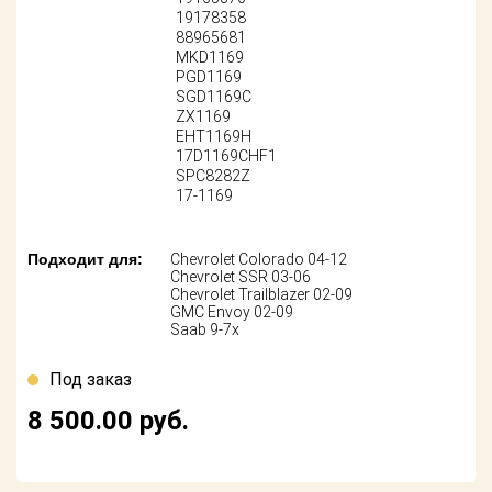
Поставщикам
19178358
88965681
MKD1169
Партнерство и
сотрудничество
PGD1169
SGD1169C
ZX1169
Акции
EHT1169H
17D1169CHF1
SPC8282Z
Новости
17-1169
Как оформить
заказ
Подходит для:
Chevrolet Colorado 04-12
Chevrolet SSR 03-06
Chevrolet Trailblazer 02-09
Контакты
GMC Envoy 02-09
Saab 9-7x
Под заказ
8 500.00
руб.