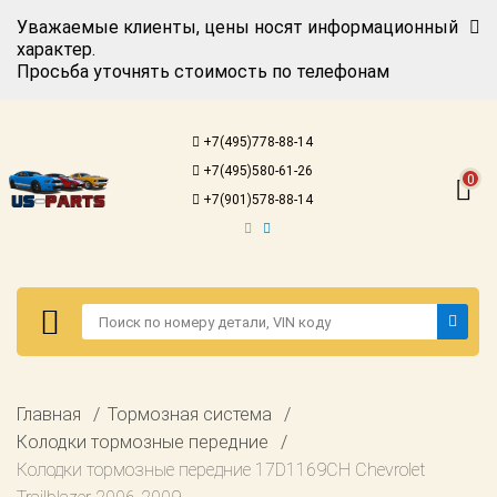
Уважаемые клиенты, цены носят информационный
характер.
Просьба уточнять стоимость по телефонам
Авторизация
Регистрация
+7(495)778-88-14
Каталог для
+7(495)580-61-26
американских
0
автомобилей
+7(901)578-88-14
Онлайн каталоги
- любые
запчасти
Подбор по
запросу
Детали для ТО
Авторизация
Главная
Тормозная система
Ремонт и
Регистрация
Колодки тормозные передние
техобслуживание
Колодки тормозные передние 17D1169CH Chevrolet
Каталог для
Доставка