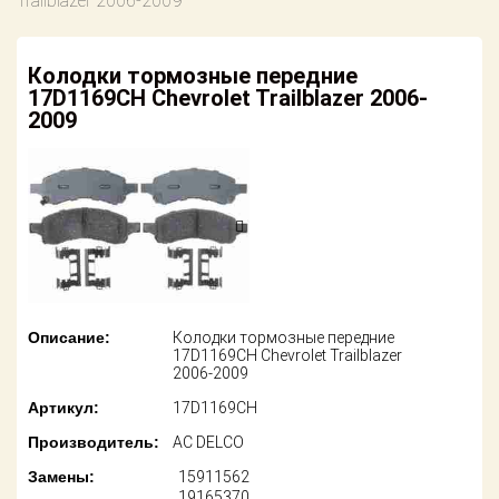
Trailblazer 2006-2009
американских
автомобилей
Оплата
Колодки тормозные передние
Онлайн каталоги
Возврат
17D1169CH Chevrolet Trailblazer 2006-
- любые
запчасти
2009
Поставщикам
Подбор по
Партнерство и
запросу
сотрудничество
Акции
Детали для ТО
Новости
Ремонт и
техобслуживание
Как оформить
Описание:
Колодки тормозные передние
заказ
Доставка
17D1169CH Chevrolet Trailblazer
2006-2009
Контакты
Оплата
Артикул:
17D1169CH
Производитель:
AC DELCO
Возврат
Замены:
15911562
19165370