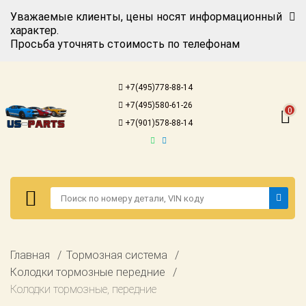
Уважаемые клиенты, цены носят информационный
характер.
Просьба уточнять стоимость по телефонам
Авторизация
Регистрация
+7(495)778-88-14
Каталог для
+7(495)580-61-26
американских
0
автомобилей
+7(901)578-88-14
Онлайн каталоги
- любые
запчасти
Подбор по
запросу
Детали для ТО
Авторизация
Главная
Тормозная система
Ремонт и
Регистрация
Колодки тормозные передние
техобслуживание
Колодки тормозные, передние
Каталог для
Доставка