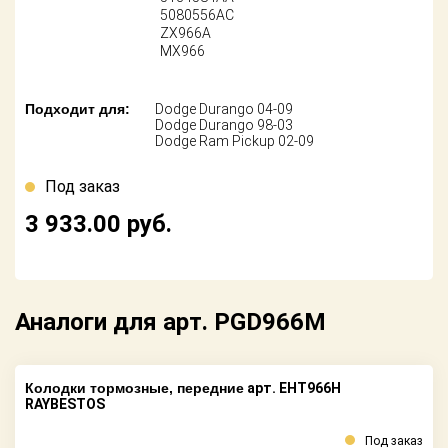
Поставщикам
5080556AC
ZX966A
MX966
Партнерство и
сотрудничество
Подходит для:
Dodge Durango 04-09
Акции
Dodge Durango 98-03
Dodge Ram Pickup 02-09
Новости
Под заказ
Как оформить
3 933.00
руб.
заказ
Контакты
Аналоги для арт. PGD966M
Колодки тормозные, передние
арт. EHT966H
RAYBESTOS
Под заказ