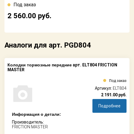
Поставщикам
Под заказ
2 560.00
руб.
Партнерство и
сотрудничество
Акции
Аналоги для арт. PGD804
Новости
Как оформить
Колодки тормозные передние
арт. ELT804 FRICTION
заказ
MASTER
Контакты
Под заказ
Артикул:
ELT804
2 191.00
руб.
Подробнее
Информация о детали:
Производитель:
FRICTION MASTER