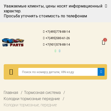
Уважаемые клиенты, цены носят информационный
характер.
Просьба уточнять стоимость по телефонам
Авторизация
Регистрация
+7(495)778-88-14
Каталог для
+7(495)580-61-26
американских
0
автомобилей
+7(901)578-88-14
Онлайн каталоги
- любые
запчасти
Подбор по
запросу
Детали для ТО
Авторизация
Главная
Тормозная система
Ремонт и
Регистрация
Колодки тормозные передние
техобслуживание
Колодки тормозные, передние
Каталог для
Доставка