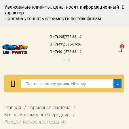
Уважаемые клиенты, цены носят информационный
характер.
Просьба уточнять стоимость по телефонам
Авторизация
Регистрация
+7(495)778-88-14
Каталог для
+7(495)580-61-26
американских
0
автомобилей
+7(901)578-88-14
Онлайн каталоги
- любые
запчасти
Подбор по
запросу
Детали для ТО
Авторизация
Главная
Тормозная система
Ремонт и
Регистрация
Колодки тормозные передние
техобслуживание
Колодки тормозные, передние
Каталог для
Доставка