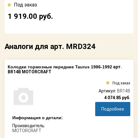
Поставщикам
Под заказ
1 919.00
руб.
Партнерство и
сотрудничество
Акции
Аналоги для арт. MRD324
Новости
Как оформить
Колодки тормозные передние Taurus 1986-1992
арт.
заказ
BR14B MOTORCRAFT
Контакты
Под заказ
Артикул:
BR14B
4 074.85
руб.
Подробнее
Информация о детали:
Производитель:
MOTORCRAFT