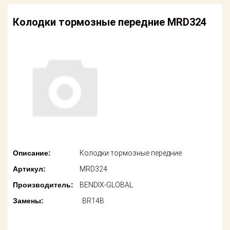
американских
автомобилей
Оплата
Колодки тормозные передние MRD324
Онлайн каталоги
Возврат
- любые
запчасти
Поставщикам
Подбор по
Партнерство и
запросу
сотрудничество
Акции
Детали для ТО
Новости
Ремонт и
техобслуживание
Как оформить
Описание:
Колодки тормозные передние
заказ
Доставка
Артикул:
MRD324
Контакты
Производитель:
BENDIX-GLOBAL
Оплата
Замены:
BR14B
Возврат