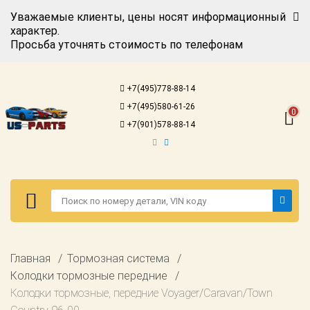
Уважаемые клиенты, цены носят информационный
характер.
Просьба уточнять стоимость по телефонам
Авторизация
Регистрация
+7(495)778-88-14
Каталог для
+7(495)580-61-26
американских
0
автомобилей
+7(901)578-88-14
Онлайн каталоги
- любые
запчасти
Подбор по
запросу
Детали для ТО
Авторизация
Главная
Тормозная система
Ремонт и
Регистрация
Колодки тормозные передние
техобслуживание
Колодки тормозные, передние Voyager/Caravan/Town
Каталог для
Доставка