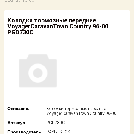
Country 96-00
американских
автомобилей
Оплата
Колодки тормозные передние
Онлайн каталоги
Возврат
VoyagerCaravanTown Country 96-00
- любые
запчасти
PGD730C
Поставщикам
Подбор по
Партнерство и
запросу
сотрудничество
Акции
Детали для ТО
Новости
Ремонт и
техобслуживание
Как оформить
заказ
Доставка
Контакты
Оплата
Описание:
Колодки тормозные передние
VoyagerCaravanTown Country 96-00
Возврат
Артикул:
PGD730C
Производитель:
RAYBESTOS