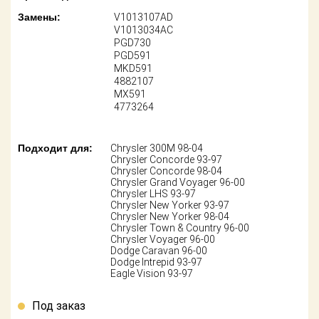
Поставщикам
Замены:
V1013107AD
V1013034AC
Партнерство и
PGD730
сотрудничество
PGD591
MKD591
4882107
Акции
MX591
4773264
Новости
Как оформить
Подходит для:
Chrysler 300M 98-04
заказ
Chrysler Concorde 93-97
Chrysler Concorde 98-04
Chrysler Grand Voyager 96-00
Контакты
Chrysler LHS 93-97
Chrysler New Yorker 93-97
Chrysler New Yorker 98-04
Chrysler Town & Country 96-00
Chrysler Voyager 96-00
Dodge Caravan 96-00
Dodge Intrepid 93-97
Eagle Vision 93-97
Под заказ