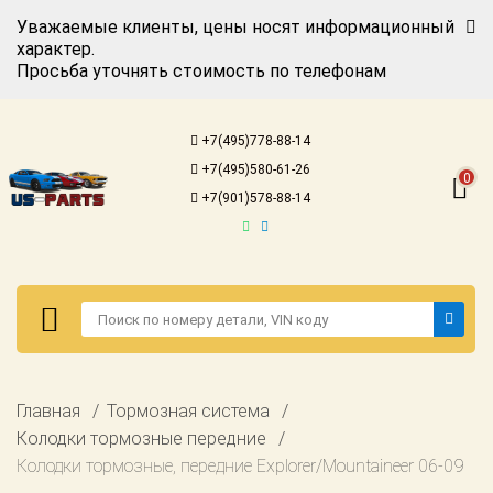
Уважаемые клиенты, цены носят информационный
характер.
Просьба уточнять стоимость по телефонам
Авторизация
Регистрация
+7(495)778-88-14
Каталог для
+7(495)580-61-26
американских
0
автомобилей
+7(901)578-88-14
Онлайн каталоги
- любые
запчасти
Подбор по
запросу
Детали для ТО
Авторизация
Главная
Тормозная система
Ремонт и
Регистрация
Колодки тормозные передние
техобслуживание
Колодки тормозные, передние Explorer/Mountaineer 06-09
Каталог для
Доставка