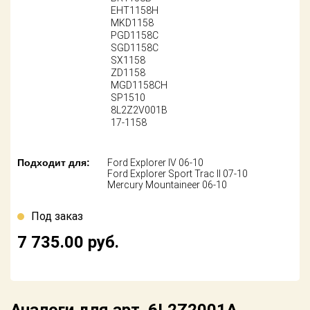
Поставщикам
EHT1158H
MKD1158
PGD1158C
Партнерство и
сотрудничество
SGD1158C
SX1158
ZD1158
Акции
MGD1158CH
SP1510
8L2Z2V001B
Новости
17-1158
Как оформить
заказ
Подходит для:
Ford Explorer IV 06-10
Ford Explorer Sport Trac II 07-10
Mercury Mountaineer 06-10
Контакты
Под заказ
7 735.00
руб.