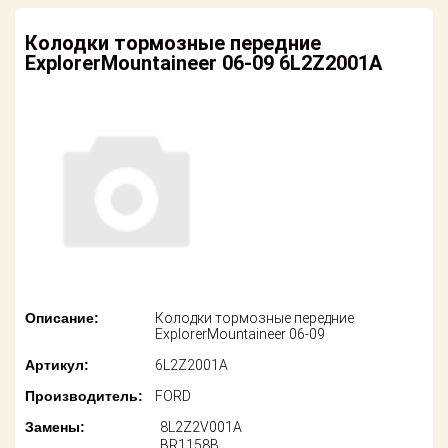
американских
автомобилей
Оплата
Колодки тормозные передние
ExplorerMountaineer 06-09 6L2Z2001A
Онлайн каталоги
Возврат
- любые
запчасти
Поставщикам
Подбор по
Партнерство и
запросу
сотрудничество
Акции
Детали для ТО
Новости
Ремонт и
техобслуживание
Как оформить
заказ
Доставка
Описание:
Колодки тормозные передние
ExplorerMountaineer 06-09
Контакты
Оплата
Артикул:
6L2Z2001A
Производитель:
FORD
Возврат
Замены:
8L2Z2V001A
BR1158B