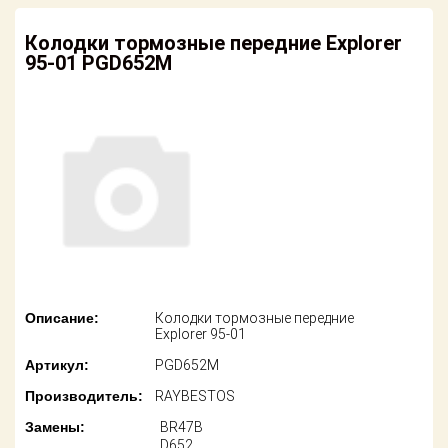
американских
автомобилей
Оплата
Колодки тормозные передние Explorer
95-01 PGD652M
Онлайн каталоги
Возврат
- любые
запчасти
Поставщикам
Подбор по
Партнерство и
запросу
сотрудничество
Акции
Детали для ТО
Новости
Ремонт и
техобслуживание
Как оформить
заказ
Доставка
Описание:
Колодки тормозные передние
Explorer 95-01
Контакты
Оплата
Артикул:
PGD652M
Производитель:
RAYBESTOS
Возврат
Замены:
BR47B
D652