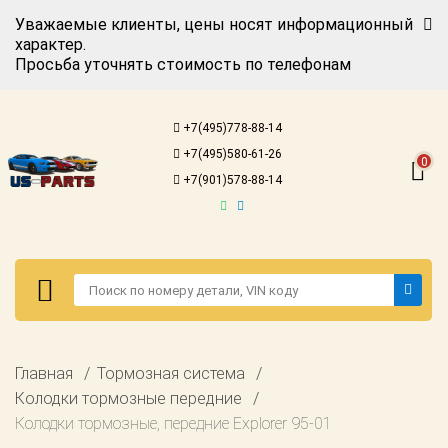
Уважаемые клиенты, цены носят информационный
характер.
Просьба уточнять стоимость по телефонам
Авторизация
Регистрация
+7(495)778-88-14
Каталог для
+7(495)580-61-26
американских
0
автомобилей
+7(901)578-88-14
Онлайн каталоги
- любые
запчасти
Подбор по
запросу
Детали для ТО
Авторизация
Главная
Тормозная система
Ремонт и
Регистрация
Колодки тормозные передние
техобслуживание
Колодки тормозные, передние Explorer 95-01
Каталог для
Доставка