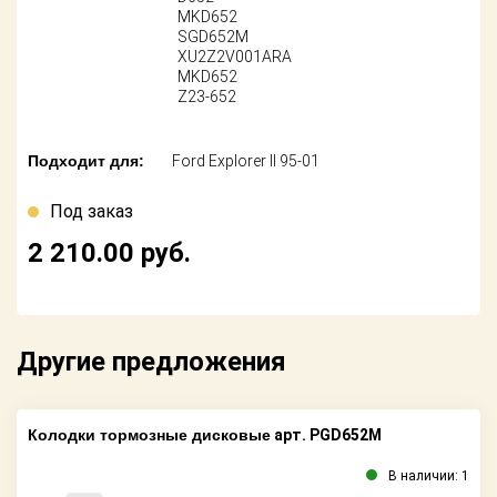
Поставщикам
MKD652
SGD652M
XU2Z2V001ARA
Партнерство и
сотрудничество
MKD652
Z23-652
Акции
Подходит для:
Ford Explorer II 95-01
Новости
Под заказ
Как оформить
2 210.00
руб.
заказ
Контакты
Другие предложения
Колодки тормозные дисковые
арт. PGD652M
В наличии: 1