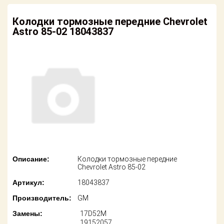
американских
автомобилей
Оплата
Колодки тормозные передние Chevrolet
Astro 85-02 18043837
Онлайн каталоги
Возврат
- любые
запчасти
Поставщикам
Подбор по
Партнерство и
запросу
сотрудничество
Акции
Детали для ТО
Новости
Ремонт и
техобслуживание
Как оформить
заказ
Доставка
Описание:
Колодки тормозные передние
Chevrolet Astro 85-02
Контакты
Оплата
Артикул:
18043837
Производитель:
GM
Возврат
Замены:
17D52M
19152057