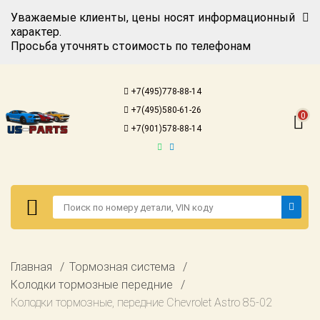
Уважаемые клиенты, цены носят информационный
характер.
Просьба уточнять стоимость по телефонам
Авторизация
Регистрация
+7(495)778-88-14
Каталог для
+7(495)580-61-26
американских
0
автомобилей
+7(901)578-88-14
Онлайн каталоги
- любые
запчасти
Подбор по
запросу
Детали для ТО
Авторизация
Главная
Тормозная система
Ремонт и
Регистрация
Колодки тормозные передние
техобслуживание
Колодки тормозные, передние Chevrolet Astro 85-02
Каталог для
Доставка