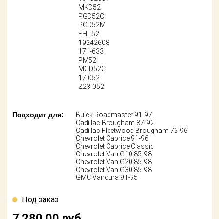
Поставщикам
MKD52
PGD52C
PGD52M
Партнерство и
сотрудничество
EHT52
19242608
171-633
Акции
PM52
MGD52C
17-052
Новости
Z23-052
Как оформить
заказ
Подходит для:
Buick Roadmaster 91-97
Cadillac Brougham 87-92
Cadillac Fleetwood Brougham 76-96
Контакты
Chevrolet Caprice 91-96
Chevrolet Caprice Classic
Chevrolet Van G10 85-98
Chevrolet Van G20 85-98
Chevrolet Van G30 85-98
GMC Vandura 91-95
Под заказ
7 280.00
руб.