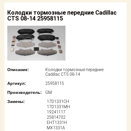
американских
автомобилей
Оплата
Колодки тормозные передние Cadillac
CTS 08-14 25958115
Онлайн каталоги
Возврат
- любые
запчасти
Поставщикам
Подбор по
Партнерство и
запросу
сотрудничество
Акции
Детали для ТО
Описание:
Колодки тормозные передние
Новости
Cadillac CTS 08-14
Ремонт и
техобслуживание
Артикул:
25958115
Как оформить
заказ
Производитель:
GM
Доставка
Контакты
Замены:
17D1331CH
Оплата
17D1331MH
19241117
25814702
Возврат
EHT1331H
MX1331A