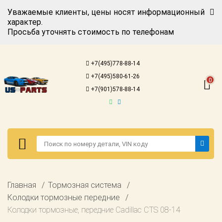
Уважаемые клиенты, цены носят информационный
характер.
Просьба уточнять стоимость по телефонам
Авторизация
Регистрация
+7(495)778-88-14
Каталог для
+7(495)580-61-26
американских
0
автомобилей
+7(901)578-88-14
Онлайн каталоги
- любые
запчасти
Подбор по
запросу
Детали для ТО
Авторизация
Главная
Тормозная система
Ремонт и
Регистрация
Колодки тормозные передние
техобслуживание
Колодки тормозные, передние Cadillac CTS 08-14
Каталог для
Доставка