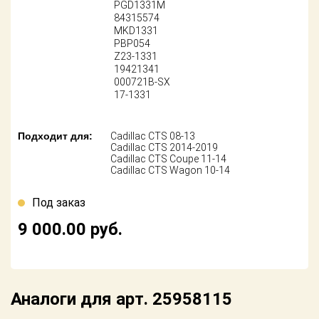
Поставщикам
PGD1331M
84315574
MKD1331
Партнерство и
PBP054
сотрудничество
Z23-1331
19421341
Акции
000721B-SX
17-1331
Новости
Подходит для:
Cadillac CTS 08-13
Как оформить
Cadillac CTS 2014-2019
заказ
Cadillac CTS Coupe 11-14
Cadillac CTS Wagon 10-14
Контакты
Под заказ
9 000.00
руб.
Аналоги для арт. 25958115