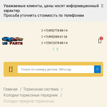
Уважаемые клиенты, цены носят информационный
характер.
Просьба уточнять стоимость по телефонам
Авторизация
Регистрация
+7(495)778-88-14
Каталог для
+7(495)580-61-26
американских
0
автомобилей
+7(901)578-88-14
Онлайн каталоги
- любые
запчасти
Подбор по
запросу
Детали для ТО
Авторизация
Главная
Тормозная система
Ремонт и
Регистрация
Колодки тормозные передние
техобслуживание
Колодки передние тормозные
Каталог для
Доставка