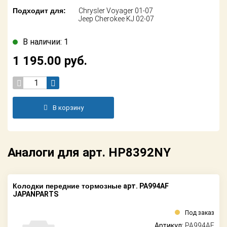
Поставщикам
Подходит для:
Chrysler Voyager 01-07
Jeep Cherokee KJ 02-07
Партнерство и
сотрудничество
В наличии: 1
1 195.00
руб.
Акции
Новости
Как оформить
В корзину
заказ
Контакты
Аналоги для арт. HP8392NY
Колодки передние тормозные
арт. PA994AF
JAPANPARTS
Под заказ
Артикул:
PA994AF