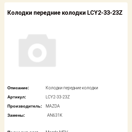
американских
автомобилей
Оплата
Колодки передние колодки LCY2-33-23Z
Онлайн каталоги
Возврат
- любые
запчасти
Поставщикам
Подбор по
Партнерство и
запросу
сотрудничество
Акции
Детали для ТО
Новости
Ремонт и
техобслуживание
Как оформить
Описание:
Колодки передние колодки
заказ
Доставка
Артикул:
LCY2-33-23Z
Контакты
Производитель:
MAZDA
Оплата
Замены:
AN631K
Возврат