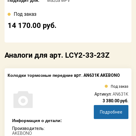
Подходит для:
Mazda MPV
Поставщикам
Под заказ
Партнерство и
сотрудничество
14 170.00
руб.
Акции
Новости
Аналоги для арт. LCY2-33-23Z
Как оформить
заказ
Колодки тормозные передние
арт. AN631K AKEBONO
Контакты
Под заказ
Артикул:
AN631K
3 380.00
руб.
Подробнее
Информация о детали:
Производитель:
AKEBONO