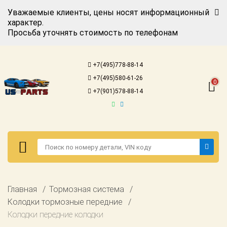
Уважаемые клиенты, цены носят информационный
характер.
Просьба уточнять стоимость по телефонам
Авторизация
Регистрация
+7(495)778-88-14
Каталог для
+7(495)580-61-26
американских
0
автомобилей
+7(901)578-88-14
Онлайн каталоги
- любые
запчасти
Подбор по
запросу
Детали для ТО
Авторизация
Главная
Тормозная система
Ремонт и
Регистрация
Колодки тормозные передние
техобслуживание
Колодки передние колодки
Каталог для
Доставка