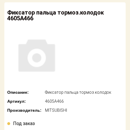
американских
автомобилей
Оплата
Фиксатор пальца тормоз.колодок
4605A466
Онлайн каталоги
Возврат
- любые
запчасти
Поставщикам
Подбор по
Партнерство и
запросу
сотрудничество
Акции
Детали для ТО
Новости
Ремонт и
техобслуживание
Как оформить
заказ
Доставка
Описание:
Фиксатор пальца тормоз.колодок
Контакты
Артикул:
4605A466
Оплата
Производитель:
MITSUBISHI
Возврат
Под заказ