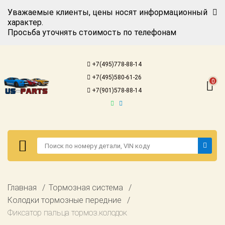
Уважаемые клиенты, цены носят информационный
характер.
Просьба уточнять стоимость по телефонам
Авторизация
Регистрация
+7(495)778-88-14
Каталог для
+7(495)580-61-26
американских
0
автомобилей
+7(901)578-88-14
Онлайн каталоги
- любые
запчасти
Подбор по
запросу
Детали для ТО
Авторизация
Главная
Тормозная система
Ремонт и
Регистрация
Колодки тормозные передние
техобслуживание
Фиксатор пальца тормоз.колодок
Каталог для
Доставка