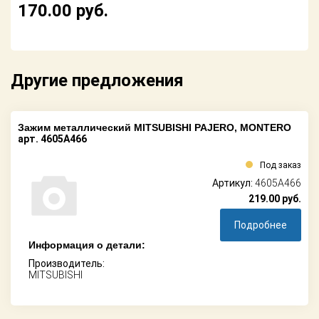
Поставщикам
170.00
руб.
Партнерство и
сотрудничество
Другие предложения
Акции
Новости
Зажим металлический MITSUBISHI PAJERO, MONTERO
арт. 4605A466
Как оформить
заказ
Под заказ
Артикул:
4605A466
Контакты
219.00
руб.
Подробнее
Информация о детали:
Производитель:
MITSUBISHI