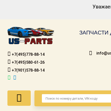
Уважае
Каталог для
американских
автомобилей
ЗАПЧАСТИ 
Онлайн каталоги
- любые
запчасти
info@us
+7(495)778-88-14
Подбор по
запросу
+7(495)580-61-26
+7(901)578-88-14
Детали для ТО
Ремонт и
техобслуживание
Доставка
Оплата