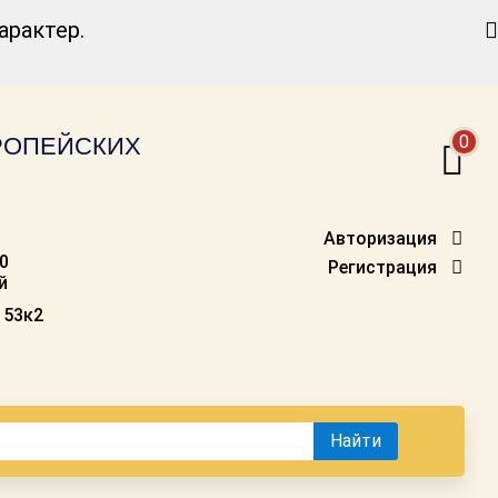
Найти
рактер.
0
ВРОПЕЙСКИХ
Авторизация
00
Регистрация
й
 53к2
Найти