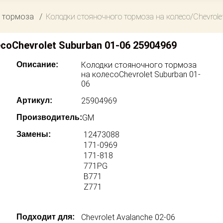
 тормоза
Колодки стояночного тормоза на колесо/Chevrole
оChevrolet Suburban 01-06 25904969
Описание:
Колодки стояночного тормоза
на колесоChevrolet Suburban 01-
06
Артикул:
25904969
Производитель:
GM
Замены:
12473088
171-0969
171-818
771PG
B771
Z771
Подходит для:
Chevrolet Avalanche 02-06