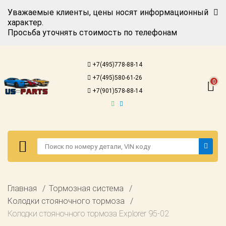
Уважаемые клиенты, цены носят информационный
характер.
Просьба уточнять стоимость по телефонам
Авторизация
Регистрация
+7(495)778-88-14
Каталог для
+7(495)580-61-26
американских
0
автомобилей
+7(901)578-88-14
Онлайн каталоги
- любые
запчасти
Подбор по
запросу
Детали для ТО
Авторизация
Главная
Тормозная система
Ремонт и
Регистрация
Колодки стояночного тормоза
техобслуживание
Колодки стояночного тормоза Explorer 95-02
Каталог для
Доставка