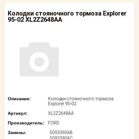
американских
автомобилей
Оплата
Колодки стояночного тормоза Explorer
95-02 XL2Z2648AA
Онлайн каталоги
Возврат
- любые
запчасти
Поставщикам
Подбор по
Партнерство и
запросу
сотрудничество
Акции
Детали для ТО
Новости
Ремонт и
техобслуживание
Как оформить
заказ
Доставка
Описание:
Колодки стояночного тормоза
Explorer 95-02
Контакты
Оплата
Артикул:
XL2Z2648AA
Производитель:
FORD
Возврат
Замены:
5093390AB
5093390AC