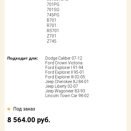
Поставщикам
701PG
701SG
745PG
Партнерство и
сотрудничество
B701
R701
RS701
Акции
Z701
Z745
Новости
Подходит для:
Dodge Caliber 07-12
Как оформить
Ford Crown Victoria
заказ
Ford Explorer I 91-94
Ford Explorer II 95-01
Ford Explorer III 02-05
Контакты
Jeep Cherokee XJ 84-01
Jeep Liberty 02-07
Jeep Wagoneer 83-93
Lincoln Town Car 98-02
Под заказ
8 564.00
руб.