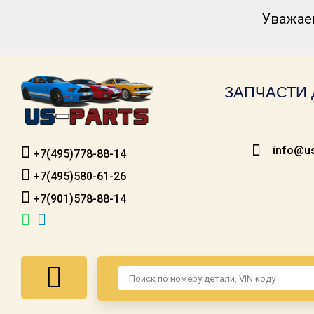
Уважае
Каталог для
американских
автомобилей
ЗАПЧАСТИ 
Онлайн каталоги
- любые
запчасти
info@us
+7(495)778-88-14
Подбор по
запросу
+7(495)580-61-26
+7(901)578-88-14
Детали для ТО
Ремонт и
техобслуживание
Доставка
Оплата