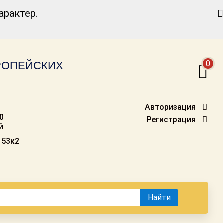
Найти
рактер.
0
ВРОПЕЙСКИХ
Авторизация
00
Регистрация
й
 53к2
Найти