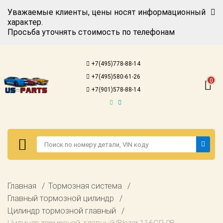
Уважаемые клиенты, цены носят информационный
характер.
Просьба уточнять стоимость по телефонам
Авторизация
Регистрация
+7(495)778-88-14
Каталог для
+7(495)580-61-26
американских
0
автомобилей
+7(901)578-88-14
Онлайн каталоги
- любые
запчасти
Подбор по
запросу
Детали для ТО
Авторизация
Главная
Тормозная система
Ремонт и
Регистрация
Главный тормозной цилиндр
техобслуживание
Цилиндр тормозной главный
Каталог для
Доставка