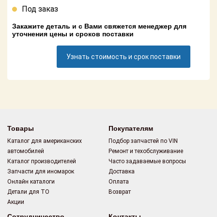
Поставщикам
Под заказ
Партнерство и
Закажите деталь и с Вами свяжется менеджер для
сотрудничество
уточнения цены и сроков поставки
Акции
Узнать стоимость и срок поставки
Новости
Как оформить
заказ
Товары
Покупателям
Контакты
Каталог для американских
Подбор запчастей по VIN
автомобилей
Ремонт и техобслуживание
Каталог производителей
Часто задаваемые вопросы
Запчасти для иномарок
Доставка
Онлайн каталоги
Оплата
Детали для ТО
Возврат
Акции
Сотрудничество
Контакты