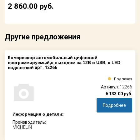
Поставщикам
2 860.00
руб.
Партнерство и
сотрудничество
Другие предложения
Акции
Новости
Компрессор автомобильный цифровой
программируемый,с выходом на 12В и USB, с LED
Как оформить
подсветкой
арт. 12266
заказ
Под заказ
Контакты
Артикул:
12266
6 133.00
руб.
Подробнее
Информация о детали:
Производитель:
MICHELIN