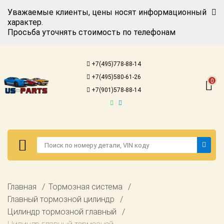
Уважаемые клиенты, цены носят информационный
характер.
Просьба уточнять стоимость по телефонам
Авторизация
Регистрация
+7(495)778-88-14
Каталог для
+7(495)580-61-26
американских
0
автомобилей
+7(901)578-88-14
Онлайн каталоги
- любые
запчасти
Подбор по
запросу
Детали для ТО
Авторизация
Главная
Тормозная система
Ремонт и
Регистрация
Главный тормозной цилиндр
техобслуживание
Цилиндр тормозной главный
Каталог для
Доставка