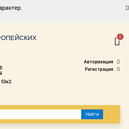
Найти
рактер.
0
ВРОПЕЙСКИХ
Авторизация
00
Регистрация
й
 53к2
Найти