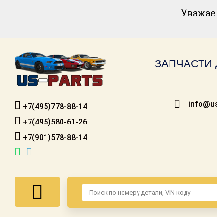
Уважае
Каталог для
американских
автомобилей
ЗАПЧАСТИ 
Онлайн каталоги
- любые
запчасти
info@us
+7(495)778-88-14
Подбор по
запросу
+7(495)580-61-26
+7(901)578-88-14
Детали для ТО
Ремонт и
техобслуживание
Доставка
Оплата