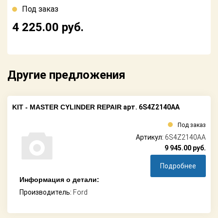
Поставщикам
Под заказ
4 225.00
руб.
Партнерство и
сотрудничество
Акции
Другие предложения
Новости
Как оформить
KIT - MASTER CYLINDER REPAIR
арт. 6S4Z2140AA
заказ
Под заказ
Контакты
Артикул:
6S4Z2140AA
9 945.00
руб.
Подробнее
Информация о детали:
Производитель:
Ford