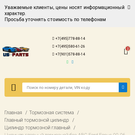
Уважаемые клиенты, цены носят информационный
характер.
Просьба уточнять стоимость по телефонам
Авторизация
Регистрация
+7(495)778-88-14
Каталог для
+7(495)580-61-26
американских
0
автомобилей
+7(901)578-88-14
Онлайн каталоги
- любые
запчасти
Подбор по
запросу
Детали для ТО
Авторизация
Главная
Тормозная система
Ремонт и
Регистрация
Главный тормозной цилиндр
техобслуживание
Цилиндр тормозной главный
Каталог для
Доставка