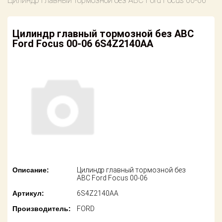
Цилиндр главный тормозной без АВС Ford Focus 00-06
американских
автомобилей
Оплата
Цилиндр главный тормозной без АВС
Онлайн каталоги
Возврат
Ford Focus 00-06 6S4Z2140AA
- любые
запчасти
Поставщикам
Подбор по
Партнерство и
запросу
сотрудничество
Акции
Детали для ТО
Новости
Ремонт и
техобслуживание
Как оформить
заказ
Доставка
Описание:
Цилиндр главный тормозной без
Контакты
АВС Ford Focus 00-06
Оплата
Артикул:
6S4Z2140AA
Возврат
Производитель:
FORD