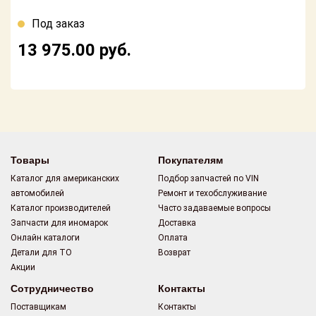
Поставщикам
Под заказ
Партнерство и
13 975.00
руб.
сотрудничество
Акции
Новости
Как оформить
заказ
Товары
Покупателям
Каталог для американских
Подбор запчастей по VIN
Контакты
автомобилей
Ремонт и техобслуживание
Каталог производителей
Часто задаваемые вопросы
Запчасти для иномарок
Доставка
Онлайн каталоги
Оплата
Детали для ТО
Возврат
Акции
Сотрудничество
Контакты
Поставщикам
Контакты