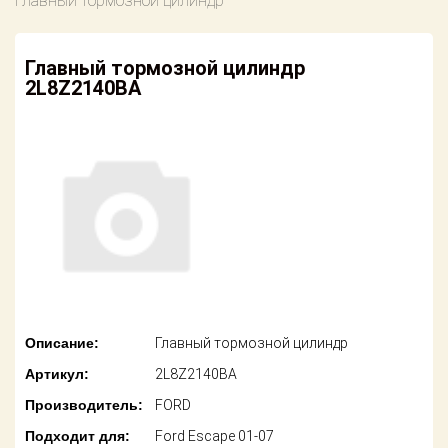
Главный тормозной цилиндр
американских
автомобилей
Оплата
Главный тормозной цилиндр
Онлайн каталоги
Возврат
2L8Z2140BA
- любые
запчасти
Поставщикам
Подбор по
Партнерство и
запросу
сотрудничество
Акции
Детали для ТО
Новости
Ремонт и
техобслуживание
Как оформить
заказ
Доставка
Описание:
Главный тормозной цилиндр
Контакты
Оплата
Артикул:
2L8Z2140BA
Производитель:
FORD
Возврат
Подходит для:
Ford Escape 01-07