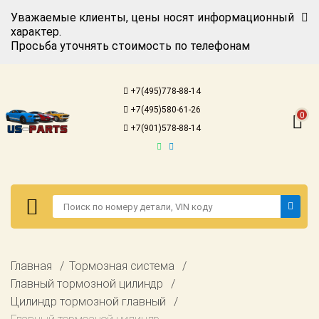
Уважаемые клиенты, цены носят информационный
характер.
Просьба уточнять стоимость по телефонам
Авторизация
Регистрация
+7(495)778-88-14
Каталог для
+7(495)580-61-26
американских
0
автомобилей
+7(901)578-88-14
Онлайн каталоги
- любые
запчасти
Подбор по
запросу
Детали для ТО
Авторизация
Главная
Тормозная система
Ремонт и
Регистрация
Главный тормозной цилиндр
техобслуживание
Цилиндр тормозной главный
Каталог для
Доставка